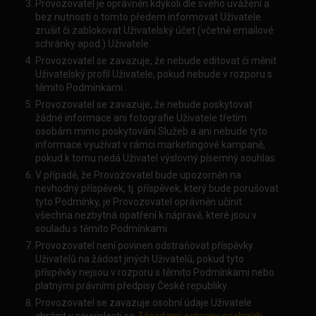
Provozovatel je oprávněn kdykoli dle svého uvážení a
bez nutnosti o tomto předem informovat Uživatele
zrušit či zablokovat Uživatelský účet (včetně emailové
schránky apod.) Uživatele.
Provozovatel se zavazuje, že nebude editovat či měnit
Uživatelský profil Uživatele, pokud nebude v rozporu s
těmito Podmínkami.
Provozovatel se zavazuje, že nebude poskytovat
žádné informace ani fotografie Uživatele třetím
osobám mimo poskytování Služeb a ani nebude tyto
informace využívat v rámci marketingové kampaně,
pokud k tomu nedá Uživatel výslovný písemný souhlas.
V případě, že Provozovatel bude upozorněn na
nevhodný příspěvek, tj. příspěvek, který bude porušovat
tyto Podmínky, je Provozovatel oprávněn učinit
všechna nezbytná opatření k nápravě, které jsou v
souladu s těmito Podmínkami.
Provozovatel není povinen odstraňovat příspěvky
Uživatelů na žádost jiných Uživatelů, pokud tyto
příspěvky nejsou v rozporu s těmito Podmínkami nebo
platnými právními předpisy České republiky.
Provozovatel se zavazuje osobní údaje Uživatele