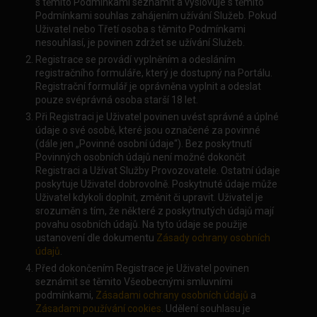
s těmito Podmínkami seznámit a vyslovuje s těmito
Podmínkami souhlas zahájením užívání Služeb. Pokud
Uživatel nebo Třetí osoba s těmito Podmínkami
nesouhlasí, je povinen zdržet se užívání Služeb.
Registrace se provádí vyplněním a odesláním
registračního formuláře, který je dostupný na Portálu.
Registrační formulář je oprávněna vyplnit a odeslat
pouze svéprávná osoba starší 18 let.
Při Registraci je Uživatel povinen uvést správné a úplné
údaje o své osobě, které jsou označené za povinné
(dále jen „Povinné osobní údaje“). Bez poskytnutí
Povinných osobních údajů není možné dokončit
Registraci a Užívat Služby Provozovatele. Ostatní údaje
poskytuje Uživatel dobrovolně. Poskytnuté údaje může
Uživatel kdykoli doplnit, změnit či upravit. Uživatel je
srozuměn s tím, že některé z poskytnutých údajů mají
povahu osobních údajů. Na tyto údaje se použije
ustanovení dle dokumentu
Zásady ochrany osobních
údajů
.
Před dokončením Registrace je Uživatel povinen
seznámit se těmito Všeobecnými smluvními
podmínkami,
Zásadami ochrany osobních údajů
a
Zásadami používání cookies
. Udělení souhlasu je