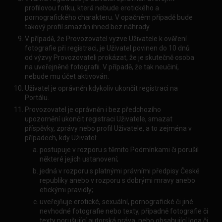
profilovou fotku, která nebude erotického a
pornografického charakteru. V opačném případě bude
takový profil smazán ihned bez náhrady.
V případě, že Provozovatel vyzve Uživatele k ověření
fotografie při registraci, je Uživatel povinen do 10 dnů
od výzvy Provozovateli prokázat, že je skutečně osoba
na uveřejněné fotografii. V případě, že tak neučiní,
nebude mu účet aktivován.
Uživatel je oprávněn kdykoliv ukončit registraci na
Portálu.
Provozovatel je oprávněn i bez předchozího
upozornění ukončit registraci Uživatele, smazat
příspěvky, zprávy nebo profil Uživatele, a to zejména v
případech, kdy Uživatel:
postupuje v rozporu s těmito Podmínkami či porušil
některé jejich ustanovení;
jedná v rozporu s platnými právními předpisy České
republiky anebo v rozporu s dobrými mravy anebo
etickými pravidly;
uveřejňuje erotické, sexuální, pornografické či jiné
nevhodné fotografie nebo texty, případně fotografie či
texty porušující autorská práva, nebo obsahující loga či