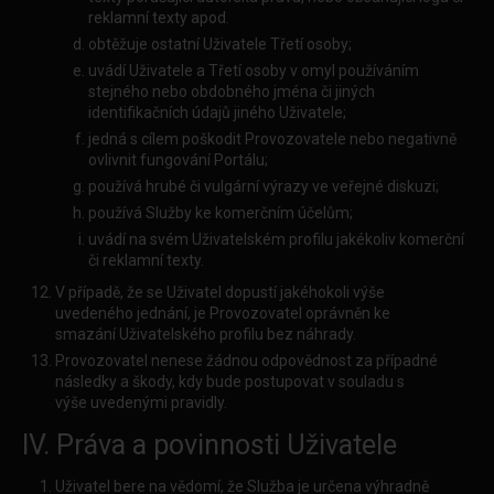
reklamní texty apod.
obtěžuje ostatní Uživatele Třetí osoby;
uvádí Uživatele a Třetí osoby v omyl používáním
stejného nebo obdobného jména či jiných
identifikačních údajů jiného Uživatele;
jedná s cílem poškodit Provozovatele nebo negativně
ovlivnit fungování Portálu;
používá hrubé či vulgární výrazy ve veřejné diskuzi;
používá Služby ke komerčním účelům;
uvádí na svém Uživatelském profilu jakékoliv komerční
či reklamní texty.
V případě, že se Uživatel dopustí jakéhokoli výše
uvedeného jednání, je Provozovatel oprávněn ke
smazání Uživatelského profilu bez náhrady.
Provozovatel nenese žádnou odpovědnost za případné
následky a škody, kdy bude postupovat v souladu s
výše uvedenými pravidly.
IV. Práva a povinnosti Uživatele
Uživatel bere na vědomí, že Služba je určena výhradně