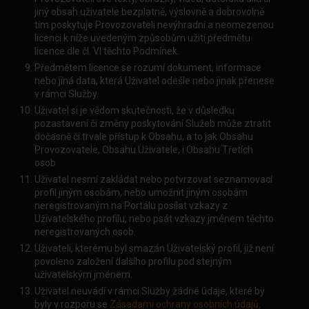
jiný obsah uživatele bezplatně, výslovně a dobrovolně
tím poskytuje Provozovateli nevýhradní a neomezenou
licenci k níže uvedeným způsobům užití předmětu
licence dle čl. VI těchto Podmínek.
Předmětem licence se rozumí dokument, informace
nebo jiná data, která Uživatel odešle nebo jinak přenese
v rámci Služby.
Uživatel si je vědom skutečnosti, že v důsledku
pozastavení či změny poskytování Služeb může ztratit
dočasně či trvale přístup k Obsahu, a to jak Obsahu
Provozovatele, Obsahu Uživatele, i Obsahu Třetích
osob
Uživatel nesmí zakládat nebo potvrzovat seznamovací
profil jiným osobám, nebo umožnit jiným osobám
neregistrovaným na Portálu posílat vzkazy z
Uživatelského profilu, nebo psát vzkazy jménem těchto
neregistrovaných osob.
Uživateli, kterému byl smazán Uživatelský profil, již není
povoleno založení dalšího profilu pod stejným
uživatelským jménem.
Uživatel neuvádí v rámci Služby žádné údaje, které by
byly v rozporu se
Zásadami ochrany osobních údajů
.