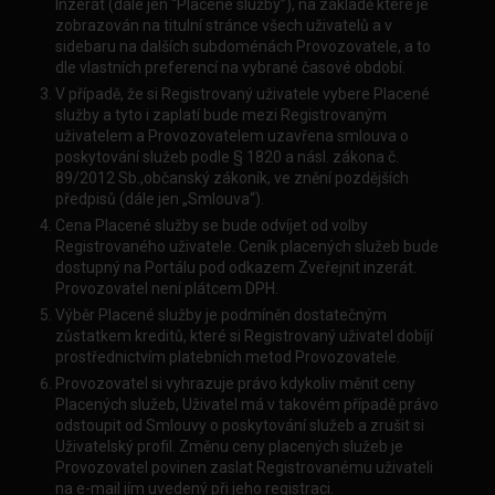
Inzerát (dále jen “Placené služby”), na základě které je
zobrazován na titulní stránce všech uživatelů a v
sidebaru na dalších subdoménách Provozovatele, a to
dle vlastních preferencí na vybrané časové období.
V případě, že si Registrovaný uživatele vybere Placené
služby a tyto i zaplatí bude mezi Registrovaným
uživatelem a Provozovatelem uzavřena smlouva o
poskytování služeb podle § 1820 a násl. zákona č.
89/2012 Sb.,občanský zákoník, ve znění pozdějších
předpisů (dále jen „Smlouva“).
Cena Placené služby se bude odvíjet od volby
Registrovaného uživatele. Ceník placených služeb bude
dostupný na Portálu pod odkazem Zveřejnit inzerát.
Provozovatel není plátcem DPH.
Výběr Placené služby je podmíněn dostatečným
zůstatkem kreditů, které si Registrovaný uživatel dobíjí
prostřednictvím platebních metod Provozovatele.
Provozovatel si vyhrazuje právo kdykoliv měnit ceny
Placených služeb, Uživatel má v takovém případě právo
odstoupit od Smlouvy o poskytování služeb a zrušit si
Uživatelský profil. Změnu ceny placených služeb je
Provozovatel povinen zaslat Registrovanému uživateli
na e-mail jím uvedený při jeho registraci.