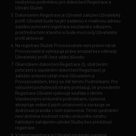
nezbytnou podmínkou pro dokončení Registrace a
Užívání Služeb.
Dokončením Registrace je Uživateli založen Uživatelský
profil. Uživateli bude na jím zadanou e-mailovou adresu
zasláno potvrzení registrace současně s odkazem,
prostřednictvím kterého si bude moci svůj Uživatelský
profil aktivovat.
Na registraci Služeb Provozovatele není právní nárok.
Provozovatel si vyhrazuje právo smazat bez náhrady
Uživatelský profil i bez udání důvodu.
Okamžikem dokončení Registrace (tj. obdržením
potvrzení o úspěšném dokončení Registrace) je
založen smluvní vztah mezi Uživatelem a
Provozovatelem, který se řídí těmito Podmínkami. Pro
vyloučení pochybností strany prohlašují, že provedením
Registrace Uživatel vyslovuje souhlas s těmito
Všeobecnými smluvními podmínkami, výslovně
akceptuje veškerá jejich ustanovení a zavazuje se
dodržovat pravidla v nich stanovená. Tímto ujednáním
není dotčena možnost vzniku smluvního vztahu
faktickým zahájením užívání Služby bez předchozí
registrace.
V rámci registrace je Uživatel oprávněn uveřejnit