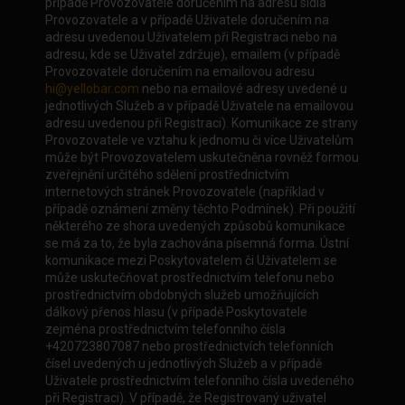
případě Provozovatele doručením na adresu sídla
Provozovatele a v případě Uživatele doručením na
adresu uvedenou Uživatelem při Registraci nebo na
adresu, kde se Uživatel zdržuje), emailem (v případě
Provozovatele doručením na emailovou adresu
hi@yellobar.com
nebo na emailové adresy uvedené u
jednotlivých Služeb a v případě Uživatele na emailovou
adresu uvedenou při Registraci). Komunikace ze strany
Provozovatele ve vztahu k jednomu či více Uživatelům
může být Provozovatelem uskutečněna rovněž formou
zveřejnění určitého sdělení prostřednictvím
internetových stránek Provozovatele (například v
případě oznámení změny těchto Podmínek). Při použití
některého ze shora uvedených způsobů komunikace
se má za to, že byla zachována písemná forma. Ústní
komunikace mezi Poskytovatelem či Uživatelem se
může uskutečňovat prostřednictvím telefonu nebo
prostřednictvím obdobných služeb umožňujících
dálkový přenos hlasu (v případě Poskytovatele
zejména prostřednictvím telefonního čísla
+420723807087 nebo prostřednictvích telefonních
čísel uvedených u jednotlivých Služeb a v případě
Uživatele prostřednictvím telefonního čísla uvedeného
při Registraci). V případě, že Registrovaný uživatel