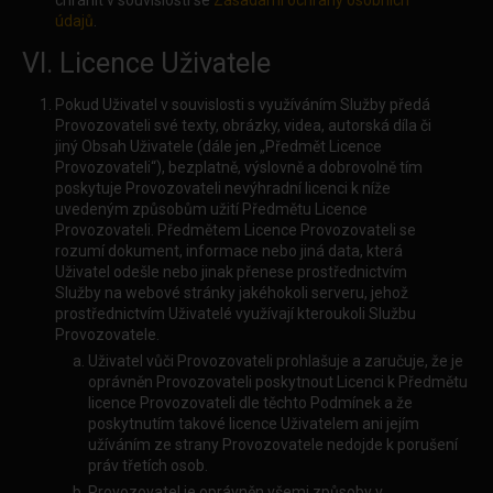
chránit v souvislosti se
Zásadami ochrany osobních
údajů
.
VI. Licence Uživatele
Pokud Uživatel v souvislosti s využíváním Služby předá
Provozovateli své texty, obrázky, videa, autorská díla či
jiný Obsah Uživatele (dále jen „Předmět Licence
Provozovateli“), bezplatně, výslovně a dobrovolně tím
poskytuje Provozovateli nevýhradní licenci k níže
uvedeným způsobům užití Předmětu Licence
Provozovateli. Předmětem Licence Provozovateli se
rozumí dokument, informace nebo jiná data, která
Uživatel odešle nebo jinak přenese prostřednictvím
Služby na webové stránky jakéhokoli serveru, jehož
prostřednictvím Uživatelé využívají kteroukoli Službu
Provozovatele.
Uživatel vůči Provozovateli prohlašuje a zaručuje, že je
oprávněn Provozovateli poskytnout Licenci k Předmětu
licence Provozovateli dle těchto Podmínek a že
poskytnutím takové licence Uživatelem ani jejím
užíváním ze strany Provozovatele nedojde k porušení
práv třetích osob.
Provozovatel je oprávněn všemi způsoby v