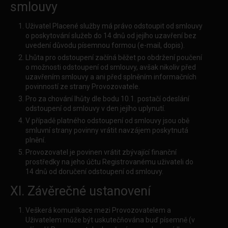
smlouvy
Uživatel Placené služby má právo odstoupit od smlouvy
o poskytování služeb do 14 dnů od jejího uzavření bez
uvedení důvodu písemnou formou (e-mail, dopis).
Lhůta pro odstoupení začíná běžet po obdržení poučení
o možnosti odstoupení od smlouvy, avšak nikoliv před
uzavřením smlouvy a ani před splněním informačních
povinností ze strany Provozovatele.
Pro za chování lhůty dle bodu 10.1. postačí odeslání
odstoupení od smlouvy v den jejího uplynutí.
V případě platného odstoupení od smlouvy jsou obě
smluvní strany povinny vrátit navzájem poskytnutá
plnění.
Provozovatel je povinen vrátit zbývající finanční
prostředky na jeho účtu Registrovanému uživateli do
14 dnů od doručení odstoupení od smlouvy.
XI. Závěrečné ustanovení
Veškerá komunikace mezi Provozovatelem a
Uživatelem může být uskutečňována buď písemně (v