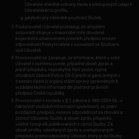
Uživatele ohledně ochrany Hesla a přístupových údajů k
Uživatelskému profilu,
jakýkoliv jiný následek používání Služeb,
Poskytovatel i Uživatel prohlašují, že úmyslem
smluvních stran je v maximální míře dovolené
kogentními ustanoveními právních předpisů omezit
odpovědnost Poskytovatele v souvislosti se Službami
vůči Uživateli.
Provozovatel se zavazuje, že informace, které o sobě
Uživatel v systému uvede, případně obsah zpráv a
jiných příspěvků, neposkytne třetí osobě, vyjma
oficiálních žádostí Policie ČR či jiných orgánů činných v
trestním řízení či orgánů státní správy oprávněných k
vyžádání těchto informací dle platných právních
předpisů České republiky.
Provozovatel v souladu s § 5 zákona č. 480/2004 Sb., o
některých službách informační společnosti, ve znění
pozdějších předpisů, nenese odpovědnost za chování a
činnost Uživatele Služeb a obsah zpráv, příspěvků
včetně fotografií publikovaných v rámci Služby. Za
obsah profilu, odesílaných zpráv a uveřejňovaných
příspěvků je plně odpovědný Uživatel, který je do Služby