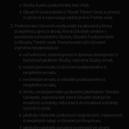
Služby budou poskytovány bez chyb,
Obsah Provozovatele či Obsah Třetích Osob je přesný
či správný a neporušuje žádná práva Třetích osob
Poskytovatel Uživateli neodpovídá za jakoukoli přímou
či nepřímou újmu či škodu, která Uživateli vznikne v
souvislosti s používáním Služeb, Obsahu Poskytovatele
či Obsahu Třetích osob. Poskytovatel vůči Uživateli
zejména neodpovídá za:
nefunkčnost, nedostupnost či špatnou dostupnost či
funkčnost jakékoliv Služby, zejména Služby email,
nedoručení emailu či doručení poškozeného či
neúplného emailu,
neodeslání emailu či odeslání poškozeného či
neúplného emailu,
ztrátu, neuložení nebo poškození jakéhokoliv Obsahu
Uživatele, zejména dat, která Uživatel obdržel do
emailové schránky, nebo která do emailové schránky
vytvořil či uložil,
jakýkoliv následek poskytnutí nesprávných, nepřesných
či neúplných údajů o Uživateli při Registraci,
jakýkoliv následek porušení povinností ze strany