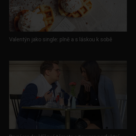
Valentýn jako single: plně a s láskou k sobě