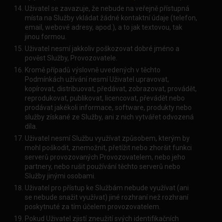
Uživatel se zavazuje, že nebude na veřejně přístupná
místa na Služby vkládat žádné kontaktní údaje (telefon,
email, webové adresy, apod.), a to jak textovou, tak
jinou formou.
Uživatel nesmí jakkoliv poškozovat dobré jméno a
pověst Služby, Provozovatele.
Kromě případů výslovně uvedených v těchto
Podmínkách užívání nesmí Uživatel upravovat,
kopírovat, distribuovat, předávat, zobrazovat, provádět,
reprodukovat, publikovat, licencovat, převádět nebo
prodávat jakékoli informace, software, produkty nebo
služby získané ze Služby, ani z nich vytvářet odvozená
díla.
Uživatel nesmí Službu využívat způsobem, kterým by
mohl poškodit, znemožnit, přetížit nebo zhoršit funkci
serverů provozovaných Provozovatelem, nebo jeho
partnery, nebo rušit používání těchto serverů nebo
Služby jinými osobami.
Uživatel pro přístup ke Službám nebude využívat (ani
se nebude snažit využívat) jiné rozhraní než rozhraní
poskytnuté za tím účelem provozovatelem.
Pokud Uživatel zjistí zneužití svých identifikačních