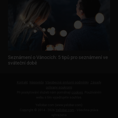
Seznámení o Vánocích: 5 tipů pro seznámení ve
sváteční době
Kontakt
Nápověda
Všeobecné smluvní podmínky
Zásady
ochrany soukromí
Při poskytování služeb nám pomáhají
cookies
. Používáním
webu s tím vyjadřujete souhlas.
Yellobar.com (www.yelobar.com)
Copyright © 2014 - 2026
Yellobar.com
- Všechna práva
vyhrazena