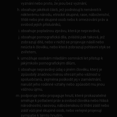
vyznání nebo proto, že jsou bez vyznání,
obsahuje jakékoli části, jež podněcují k nenávisti k
některému národu, etnické skupině, rase, náboženství,
třídě nebo jiné skupině osob nebo k omezování práv a
svobod jejích příslušníků,
obsahuje poplašnou zprávu, která je nepravdivá,
obsahuje pornografická díla, zvláště pak taková, jež
zobrazují dítě, nebo v nichž se projevuje násilí nebo
neúcta k člověku, nebo která zobrazují pohlavní styk se
zvířetem,
umožňuje osobám mladším osmnácti let přístup k
jakýmkoliv pornografickým dílům,
obsahuje nepravdivý údaj o jiném člověku, který je
způsobilý značnou měrou ohrozit jeho vážnost u
spoluobčanů, zejména poškodit jej v zaměstnání,
narušit jeho rodinné vztahy nebo způsobit mu jinou
vážnou újmu,
podporuje nebo propaguje hnutí, které prokazatelně
směřuje k potlačení práv a svobod člověka nebo hlásá
národnostní, rasovou, náboženskou či třídní zášť nebo
zášť vůči jiné skupině osob, nebo veřejně projevují
sympatie k těmto hnutím,