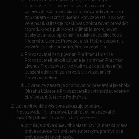
neomezeném rozsahu používat, pozměnit a
upravovat, kopírovat, distribuovat, předávat a jiným
způsobem Předmět Licence Provozovateli sdělovat
veřejnosti, či jinak je rozšiřovat, zobrazovat, provádět,
reprodukovat, publikovat, či jinak je zveřejňovat,
poskytovat tato oprávnění a udělovat podlicence k
Předmětu Licence Provozovateli Třetím osobám, a
vytvářet z nich souborná, či odvozená díla.
Provozovatel není povinen Předmětu Licence
Provozovateli jakkoli užívat a je oprávněn Předmět
Licence Provozovateli kdykoli na základě vlastního
uvážení odstranit ze serverů provozovaných
Provozovatelem.
Uživatel se zavazuje dodržovat při předávání jakéhokoli
Obsahu Uživatele Provozovateli povinnosti uvedené v
čl. VI odst. 6.3. těchto Podmínek.
Uživateli se dále výslovně zakazuje předávat
Provozovateli (tj. umisťovat, nahrávat, odkazovat či
jinak šířit) Obsah Uživatele, který zejména:
porušuje práva duševního vlastnictví (autorská práva,
práva související s právem autorským, průmyslová
práva apod.) jiných osob,