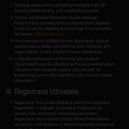
Platba je realizována výhradně prostřednictvím 3D
Secure platební brány, a to v českých korunách.
Storno objednávky Placených služeb realizuje
Registrovaný uživatel přímo prostřednictvím platební
brány a o stornu objednávky informuje Provozovatele
na adrese:
hi@yellobar.com
.
Provozovatel po ohlášení storna objednávky vrací již
uskutečněnou platbu výhradně na účet Uživatele, a to
nejpozději do 14 dnů od přijetí storna objednávky.
V případě odstoupení od smlouvy nebo zrušení
Uživatelského profilu Uživatele je Provozovatel povinen
Uživateli vrátit zůstatek na jeho účtu na účet, ze
kterého byly prostředky odeslány nebo na účet sdělení
Uživatelem.
III. Registrace Uživatele
Registrace. Pro užívání Služeb je nezbytné provedení
Registrace. I v případě, že kterákoli Služba pro její
užívání (i jen omezené) nevyžaduje provedení
Registrace, řídí se užívání Služby těmito Podmínkami.
Uživatel či Třetí osoba je i v takovém případě povinen se