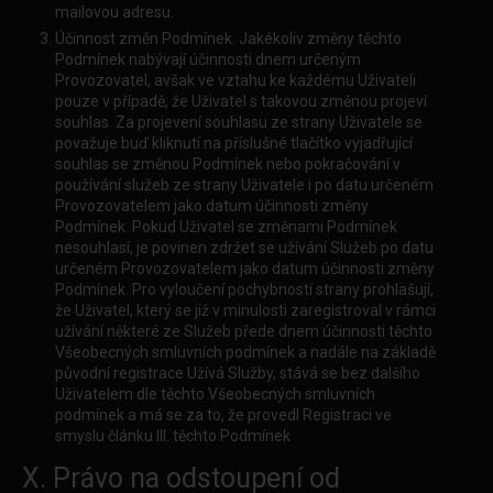
mailovou adresu.
Účinnost změn Podmínek. Jakékoliv změny těchto
Podmínek nabývají účinnosti dnem určeným
Provozovatel, avšak ve vztahu ke každému Uživateli
pouze v případě, že Uživatel s takovou změnou projeví
souhlas. Za projevení souhlasu ze strany Uživatele se
považuje buď kliknutí na příslušné tlačítko vyjadřující
souhlas se změnou Podmínek nebo pokračování v
používání služeb ze strany Uživatele i po datu určeném
Provozovatelem jako datum účinnosti změny
Podmínek. Pokud Uživatel se změnami Podmínek
nesouhlasí, je povinen zdržet se užívání Služeb po datu
určeném Provozovatelem jako datum účinnosti změny
Podmínek. Pro vyloučení pochybností strany prohlašují,
že Uživatel, který se již v minulosti zaregistroval v rámci
užívání některé ze Služeb přede dnem účinnosti těchto
Všeobecných smluvních podmínek a nadále na základě
původní registrace Užívá Služby, stává se bez dalšího
Uživatelem dle těchto Všeobecných smluvních
podmínek a má se za to, že provedl Registraci ve
smyslu článku III. těchto Podmínek
X. Právo na odstoupení od