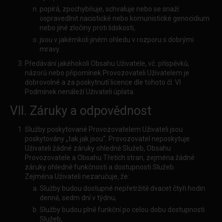
popírá, zpochybňuje, schvaluje nebo se snaží
ospravedlnit nacistické nebo komunistické genocidium
nebo jiné zločiny proti lidskosti,
jsou v jakémkoli jiném ohledu v rozporu s dobrými
mravy.
Předávání jakéhokoli Obsahu Uživatele, vč. příspěvků,
názorů nebo připomínek Provozovateli Uživatelem je
dobrovolné a za poskytnutí licence dle tohoto čl. VI
Podmínek nenáleží Uživateli úplata.
VII. Záruky a odpovědnost
Služby poskytované Provozovatelem Uživateli jsou
poskytovány „tak jak jsou“. Provozovatel neposkytuje
Uživateli žádné záruky ohledně Služeb, Obsahu
Provozovatele a Obsahu Třetích stran, zejména žádné
záruky ohledně funkčnosti a dostupnosti Služeb.
Zejména Uživateli nezaručuje, že:
Služby budou dostupné nepřetržitě dvacet čtyři hodin
denně, sedm dní v týdnu,
Služby budou plně funkční po celou dobu dostupnosti
Služeb,