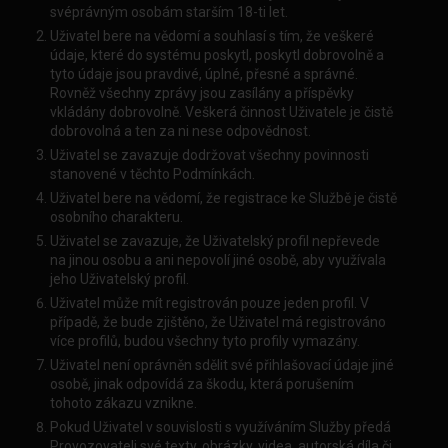
svéprávným osobám starším 18-ti let.
Uživatel bere na vědomí a souhlasí s tím, že veškeré
údaje, které do systému poskytl, poskytl dobrovolně a
tyto údaje jsou pravdivé, úplné, přesné a správné.
Rovněž všechny zprávy jsou zasílány a příspěvky
vkládány dobrovolně. Veškerá činnost Uživatele je čistě
dobrovolná a ten za ni nese odpovědnost.
Uživatel se zavazuje dodržovat všechny povinnosti
stanovené v těchto Podmínkách.
Uživatel bere na vědomí, že registrace ke Službě je čistě
osobního charakteru.
Uživatel se zavazuje, že Uživatelský profil nepřevede
na jinou osobu a ani nepovolí jiné osobě, aby využívala
jeho Uživatelský profil.
Uživatel může mít registrován pouze jeden profil. V
případě, že bude zjištěno, že Uživatel má registrováno
více profilů, budou všechny tyto profily vymazány.
Uživatel není oprávněn sdělit své přihlašovací údaje jiné
osobě, jinak odpovídá za škodu, která porušením
tohoto zákazu vznikne.
Pokud Uživatel v souvislosti s využíváním Služby předá
Provozovateli své texty, obrázky, videa, autorská díla či