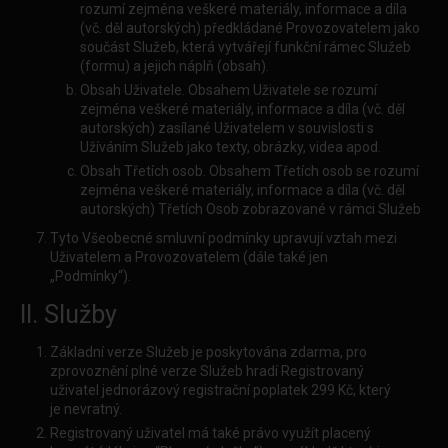
rozumí zejména veškeré materiály, informace a díla
(vč. děl autorských) předkládané Provozovatelem jako
součást Služeb, která vytvářejí funkční rámec Služeb
(formu) a jejich náplň (obsah).
Obsah Uživatele. Obsahem Uživatele se rozumí
zejména veškeré materiály, informace a díla (vč. děl
autorských) zasílané Uživatelem v souvislosti s
Užíváním Služeb jako texty, obrázky, videa apod.
Obsah Třetích osob. Obsahem Třetích osob se rozumí
zejména veškeré materiály, informace a díla (vč. děl
autorských) Třetích Osob zobrazované v rámci Služeb
Tyto Všeobecné smluvní podmínky upravují vztah mezi
Uživatelem a Provozovatelem (dále také jen
„Podmínky“).
II. Služby
Základní verze Služeb je poskytována zdarma, pro
zprovoznění plné verze Služeb hradí Registrovaný
uživatel jednorázový registrační poplatek 299 Kč, který
je nevratný.
Registrovaný uživatel má také právo využít placený