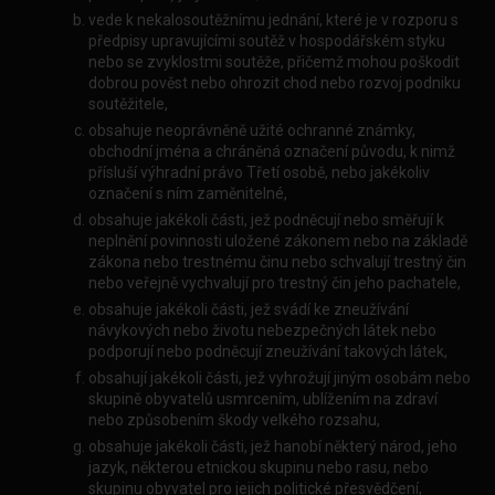
vede k nekalosoutěžnímu jednání, které je v rozporu s
předpisy upravujícími soutěž v hospodářském styku
nebo se zvyklostmi soutěže, přičemž mohou poškodit
dobrou pověst nebo ohrozit chod nebo rozvoj podniku
soutěžitele,
obsahuje neoprávněně užité ochranné známky,
obchodní jména a chráněná označení původu, k nimž
přísluší výhradní právo Třetí osobě, nebo jakékoliv
označení s ním zaměnitelné,
obsahuje jakékoli části, jež podněcují nebo směřují k
neplnění povinnosti uložené zákonem nebo na základě
zákona nebo trestnému činu nebo schvalují trestný čin
nebo veřejně vychvalují pro trestný čin jeho pachatele,
obsahuje jakékoli části, jež svádí ke zneužívání
návykových nebo životu nebezpečných látek nebo
podporují nebo podněcují zneužívání takových látek,
obsahují jakékoli části, jež vyhrožují jiným osobám nebo
skupině obyvatelů usmrcením, ublížením na zdraví
nebo způsobením škody velkého rozsahu,
obsahuje jakékoli části, jež hanobí některý národ, jeho
jazyk, některou etnickou skupinu nebo rasu, nebo
skupinu obyvatel pro jejich politické přesvědčení,