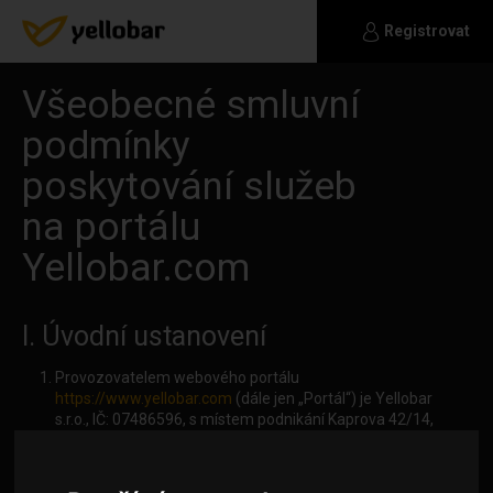
Registrovat
Všeobecné smluvní
podmínky
poskytování služeb
na portálu
Yellobar.com
I. Úvodní ustanovení
Provozovatelem webového portálu
https://www.yellobar.com
(dále jen „Portál“) je Yellobar
s.r.o., IČ: 07486596, s místem podnikání Kaprova 42/14,
Staré Město, 110 00 Praha 1, zapsán v obchodním
rejstříku ode dne 24.09.2018, tel. +420723807087,
email:
hi@yellobar.com
, ( dále jen „Provozovatel“).