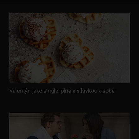
Valentýn jako single: plně a s láskou k sobě