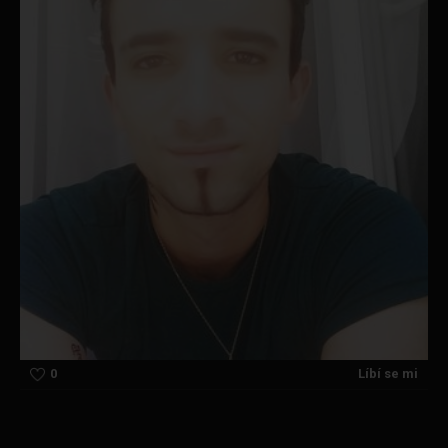
0
Líbí se mi