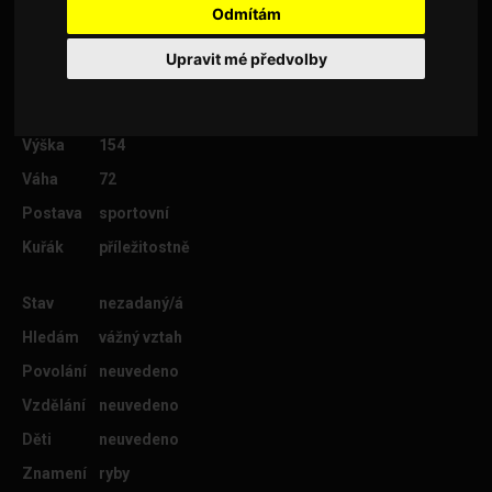
Odmítám
Upravit mé předvolby
Věk
33
Lokalita
Hradec Králové
Výška
154
Váha
72
Postava
sportovní
Kuřák
příležitostně
Stav
nezadaný/á
Hledám
vážný vztah
Povolání
neuvedeno
Vzdělání
neuvedeno
Děti
neuvedeno
Znamení
ryby