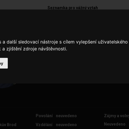
Seznamka pro vážný vztah
dar
a další sledovací nástroje s cílem vylepšení uživatelskéh
Vyplním později
a zjištění zdroje návštěvnosti.
by
Povolání
neuvedeno
Zájmy a voln
Neuvedeno
čkův Brod
Vzdělání
neuvedeno