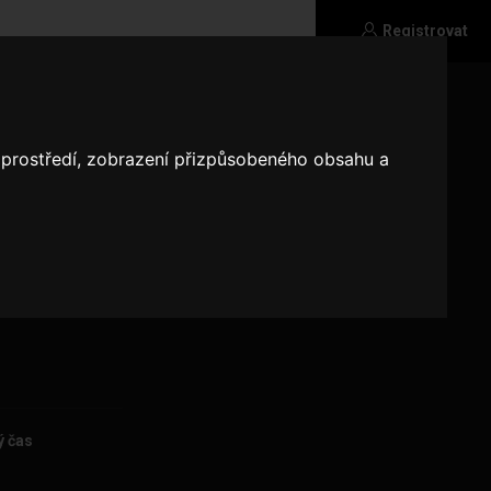
Registrovat
o prostředí, zobrazení přizpůsobeného obsahu a
ý čas