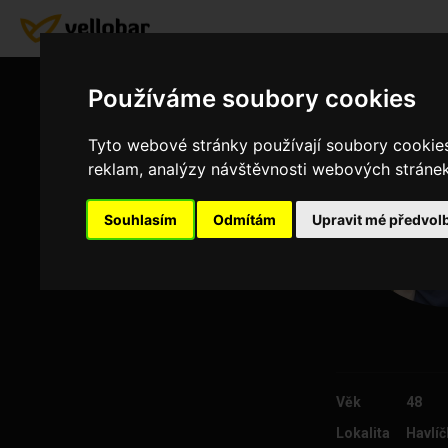
Používáme soubory cookies
Tyto webové stránky používají soubory cookies 
reklam, analýzy návštěvnosti webových stránek 
Souhlasím
Odmítám
Upravit mé předvol
Věk
48
Lokalita
Havlí