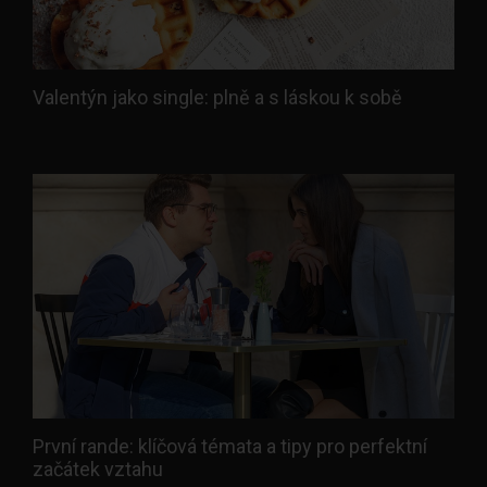
Valentýn jako single: plně a s láskou k sobě
První rande: klíčová témata a tipy pro perfektní
začátek vztahu