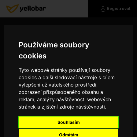
Registrovat
Používáme soubory
cookies
Tyto webové stránky používají soubory
cookies a další sledovací nástroje s cílem
vylepšení uživatelského prostředí,
zobrazení přizpůsobeného obsahu a
reklam, analýzy návštěvnosti webových
stránek a zjištění zdroje návštěvnosti.
daniel_oslizlokcz
Souhlasím
hledam muze na spolecne sexualni hratky jsem
gay
Odmítám