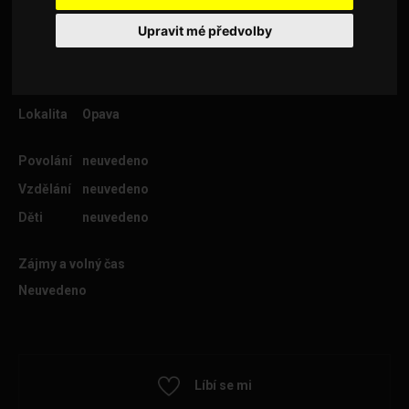
Upravit mé předvolby
Věk
48
Lokalita
Opava
Povolání
neuvedeno
Vzdělání
neuvedeno
Děti
neuvedeno
Zájmy a volný čas
Neuvedeno
Líbí se mi