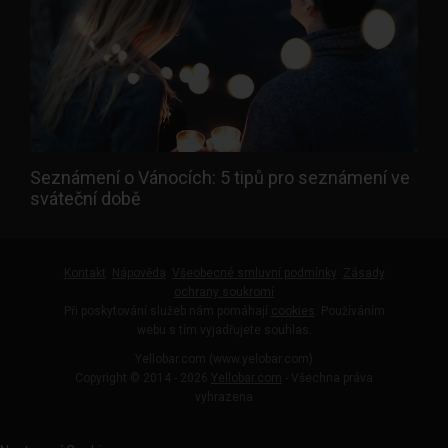
Seznámení o Vánocích: 5 tipů pro seznámení ve
sváteční době
Kontakt
Nápověda
Všeobecné smluvní podmínky
Zásady
ochrany soukromí
Při poskytování služeb nám pomáhají
cookies
. Používáním
webu s tím vyjadřujete souhlas.
Yellobar.com (www.yelobar.com)
Copyright © 2014 - 2026
Yellobar.com
- Všechna práva
vyhrazena