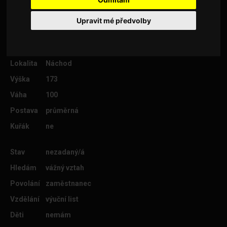
Upravit mé předvolby
Věk
47
Lokalita
Náchod
Výška
173
Váha
100
Postava
průměrná
Kuřák
ne
Stav
nezadaný/á
Hledám
vážný vztah
Povolání
zaměstnanec
Vzdělání
výuční list
Děti
nemám