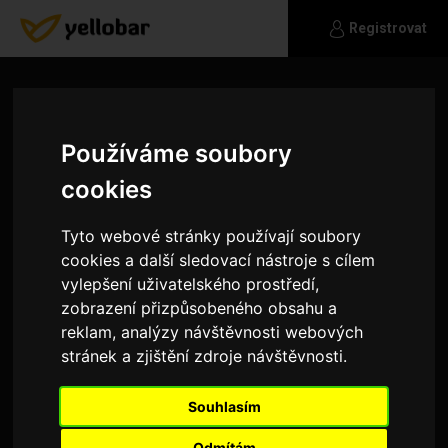
Registrovat
Používáme soubory
cookies
Tyto webové stránky používají soubory
cookies a další sledovací nástroje s cílem
vylepšení uživatelského prostředí,
zobrazení přizpůsobeného obsahu a
reklam, analýzy návštěvnosti webových
stránek a zjištění zdroje návštěvnosti.
daniel_dk
Souhlasím
Jsem sám sebou,nejlépe mě poznat osobně a
brat mě takového jaký jsem sevším všudy.
Odmítám