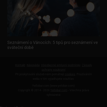
Seznámení o Vánocích: 5 tipů pro seznámení ve
sváteční době
Kontakt
Nápověda
Všeobecné smluvní podmínky
Zásady
ochrany soukromí
Při poskytování služeb nám pomáhají
cookies
. Používáním
webu s tím vyjadřujete souhlas.
Yellobar.com (www.yelobar.com)
Copyright © 2014 - 2026
Yellobar.com
- Všechna práva
vyhrazena