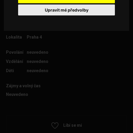
Upravit mé předvolby
Věk
49
Lokalita
Praha 4
Povolání
neuvedeno
Vzdělání
neuvedeno
Děti
neuvedeno
Zájmy a volný čas
Neuvedeno
Líbí se mi