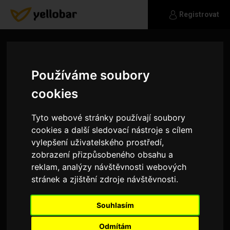
Registrovat
Používáme soubory
cookies
Tyto webové stránky používají soubory
cookies a další sledovací nástroje s cílem
vylepšení uživatelského prostředí,
zobrazení přizpůsobeného obsahu a
reklam, analýzy návštěvnosti webových
stránek a zjištění zdroje návštěvnosti.
daniel_44
Souhlasím
Ahoj neznáme jmenuji se Daniel jemy 44let a
touto cestou si hledám vážné seznámení.
Odmítám