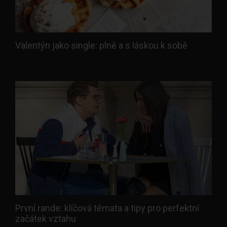
Valentýn jako single: plně a s láskou k sobě
První rande: klíčová témata a tipy pro perfektní
začátek vztahu