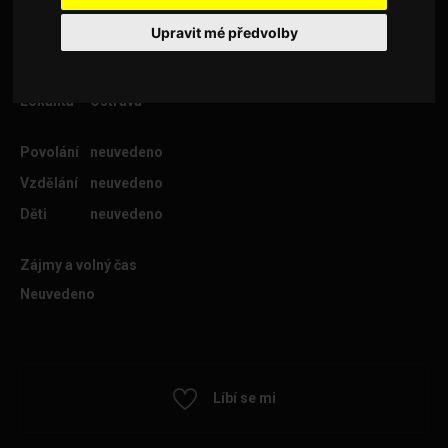
Upravit mé předvolby
Věk
34
Lokalita
Ostrava
Povolání
neuvedeno
Vzdělání
neuvedeno
Děti
neuvedeno
Zájmy a volný čas
Neuvedeno
Líbí se mi