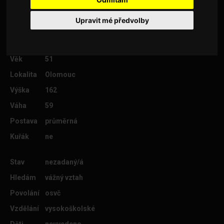
divadlo
Upravit mé předvolby
Věk
51
Lokalita
Olomouc
Výška
162
Váha
59
Postava
průměrná
Kuřák
ne
Stav
nezadaný/á
Hledám
vážný vztah
Povolání
osvč
Vzdělání
vysokoškolské