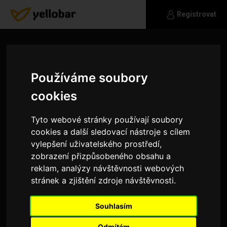
Registrovat
Používáme soubory
cookies
Tyto webové stránky používají soubory
cookies a další sledovací nástroje s cílem
vylepšení uživatelského prostředí,
zobrazení přizpůsobeného obsahu a
reklam, analýzy návštěvnosti webových
stránek a zjištění zdroje návštěvnosti.
coon.tom
Souhlasím
Muž a pes - hledáme přítele do smečky :-) Sport
(běh, plavání,...), turistika a příroda, filmy,
Odmítám