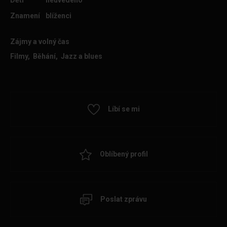
Děti
neuvedeno
Znamení
blíženci
Zájmy a volný čas
Filmy, Běhání, Jazz a blues
Líbí se mi
Oblíbený profil
Poslat zprávu