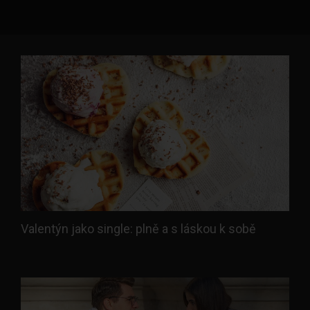
Valentýn jako single: plně a s láskou k sobě