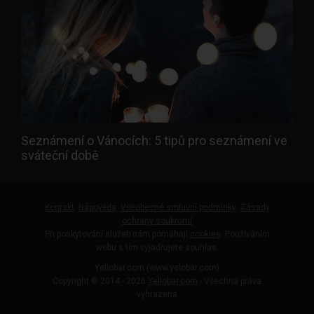
Seznámení o Vánocích: 5 tipů pro seznámení ve
sváteční době
Kontakt
Nápověda
Všeobecné smluvní podmínky
Zásady
ochrany soukromí
Při poskytování služeb nám pomáhají
cookies
. Používáním
webu s tím vyjadřujete souhlas.
Yellobar.com (www.yelobar.com)
Copyright © 2014 - 2026
Yellobar.com
- Všechna práva
vyhrazena