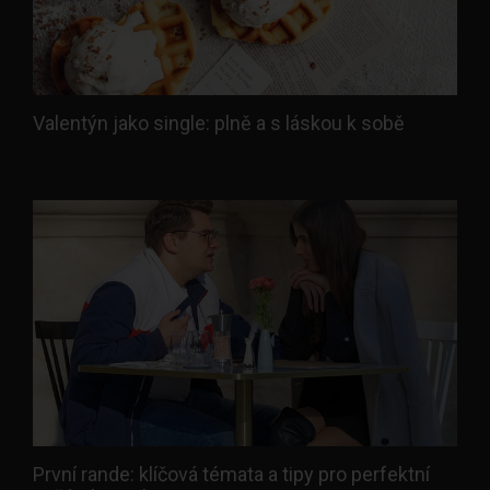
Valentýn jako single: plně a s láskou k sobě
První rande: klíčová témata a tipy pro perfektní