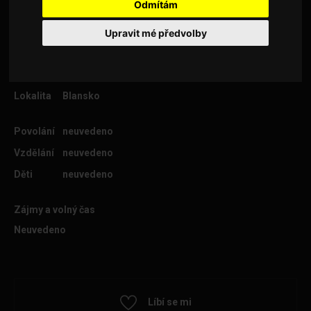
Čestný a skromný
Odmítám
Upravit mé předvolby
Věk
58
Lokalita
Blansko
Povolání
neuvedeno
Vzdělání
neuvedeno
Děti
neuvedeno
Zájmy a volný čas
Neuvedeno
Líbí se mi