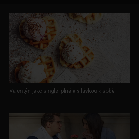
Valentýn jako single: plně a s láskou k sobě