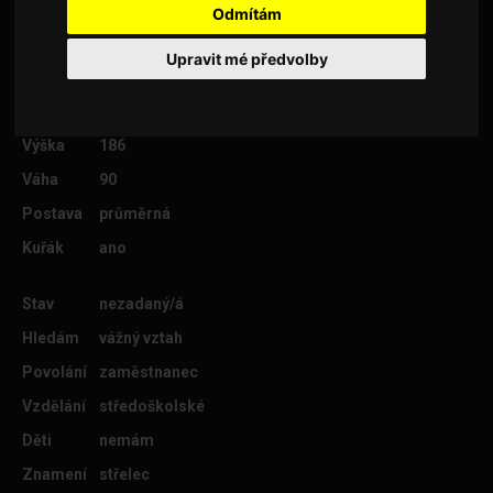
Odmítám
Upravit mé předvolby
Věk
39
Lokalita
Most
Výška
186
Váha
90
Postava
průměrná
Kuřák
ano
Stav
nezadaný/á
Hledám
vážný vztah
Povolání
zaměstnanec
Vzdělání
středoškolské
Děti
nemám
Znamení
střelec