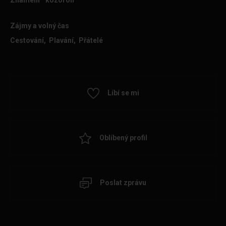
Znamení
kozoroh
Zájmy a volný čas
Cestování, Plavání, Přátelé
Líbí se mi
Oblíbený profil
Poslat zprávu