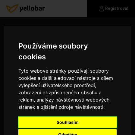
Registrovat
Používáme soubory
cookies
Tyto webové stránky používají soubory
cookies a další sledovací nástroje s cílem
vylepšení uživatelského prostředí,
zobrazení přizpůsobeného obsahu a
reklam, analýzy návštěvnosti webových
stránek a zjištění zdroje návštěvnosti.
ciky
Souhlasím
Jsem holka, která hledá akčního klučinu. Mám
ráda výlety do přírody i do společnosti :) Ráda
Odmítám