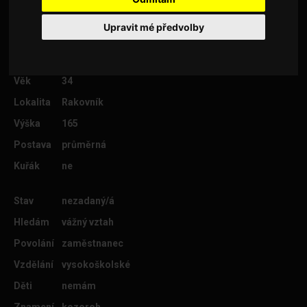
tancuju, plavu, miluju letní večery pod hvězdami.
Upravit mé předvolby
Věk
34
Lokalita
Rakovník
Výška
165
Postava
průměrná
Kuřák
ne
Stav
nezadaný/á
Hledám
vážný vztah
Povolání
zaměstnanec
Vzdělání
vysokoškolské
Děti
nemám