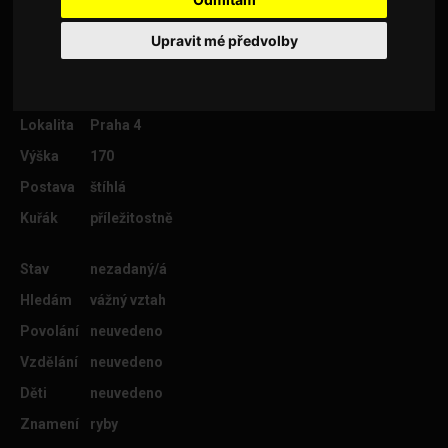
Upravit mé předvolby
Věk
47
Lokalita
Praha 4
Výška
170
Postava
štíhlá
Kuřák
příležitostně
Stav
nezadaný/á
Hledám
vážný vztah
Povolání
neuvedeno
Vzdělání
neuvedeno
Děti
neuvedeno
Znamení
ryby