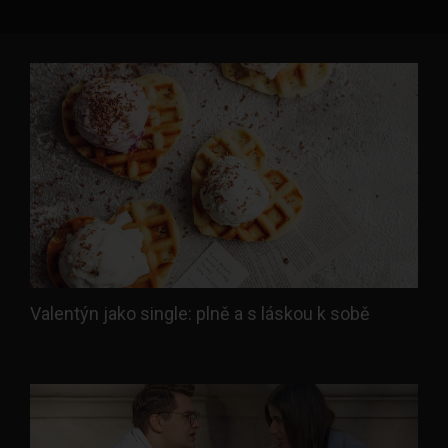
Valentýn jako single: plně a s láskou k sobě