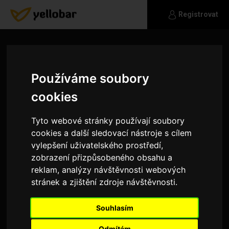
Registrovat
Používáme soubory
cookies
Tyto webové stránky používají soubory
cookies a další sledovací nástroje s cílem
vylepšení uživatelského prostředí,
zobrazení přizpůsobeného obsahu a
reklam, analýzy návštěvnosti webových
stránek a zjištění zdroje návštěvnosti.
cheeekyta
Souhlasím
ahoj, hledám primárně parťáka na kolo .. a pak se
uvidi :-)
Odmítám