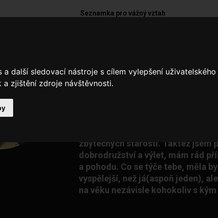
Seznamka pro vážný vztah
cerny_tulipan
a další sledovací nástroje s cílem vylepšení uživatelskéh
Rád bych našel společnost na zimní 
a zjištění zdroje návštěvnosti.
Do postele i na pláž, na panáka i na
bych poznal ženu, se kterou byla o
otevřenou, intimní, věcí kde bych
by
bez studu a upřímní, jednoduše si p
navzájem sny a dělali se šťastnými
zbytečných starostí. Taktéž jsem 
dobrodružství a výlet, mám rád př
a pohodu. Co se týče tebe, měla by 
vyspělejší, než já(aspoň jeden), a
na věku nezávisle kohokoliv s kým 