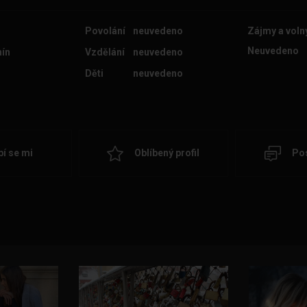
Povolání
neuvedeno
Zájmy a voln
Neuvedeno
ín
Vzdělání
neuvedeno
Děti
neuvedeno
bí se mi
Oblíbený profil
Pos