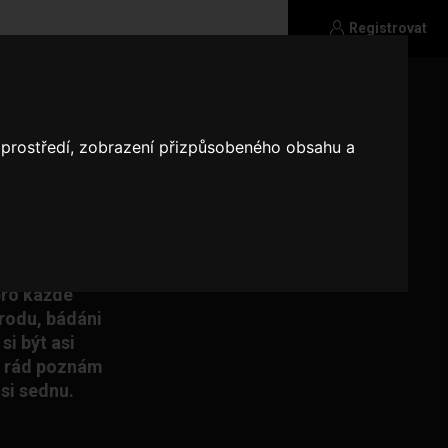
Registrovat
o prostředí, zobrazení přizpůsobeného obsahu a
i letní dny.
 tvář :). Rád
tázka sexu,
om mohli být
lnily
 bez
pro každé
írodu, bádáni
si být asi
le rád poznám
si sednu.