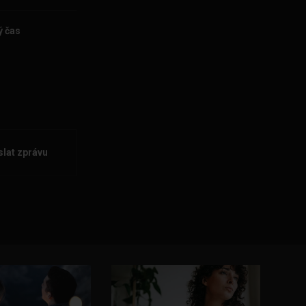
ý čas
lat zprávu