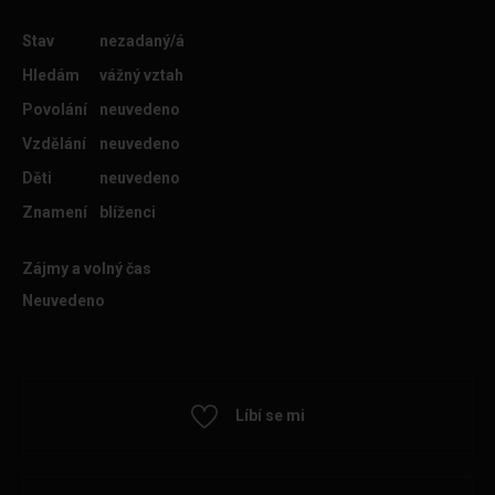
Stav
nezadaný/á
Hledám
vážný vztah
Povolání
neuvedeno
Vzdělání
neuvedeno
Děti
neuvedeno
Znamení
blíženci
Zájmy a volný čas
Neuvedeno
Líbí se mi