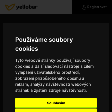
Registrovat
Používáme soubory
cookies
Tyto webové stránky používají soubory
cookies a další sledovací nástroje s cílem
vylepšení uživatelského prostředí,
zobrazení přizpůsobeného obsahu a
reklam, analýzy návštěvnosti webových
stránek a zjištění zdroje návštěvnosti.
castor_x
Souhlasím
Ahoj holky, hledám partnerku pro život ve dvou,
skutečnou, s jasnou představou o tom co v životě