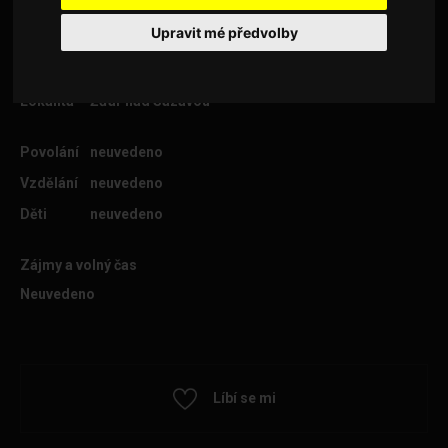
Upravit mé předvolby
Věk
36
Lokalita
Žďár nad Sázavou
Povolání
neuvedeno
Vzdělání
neuvedeno
Děti
neuvedeno
Zájmy a volný čas
Neuvedeno
Líbí se mi