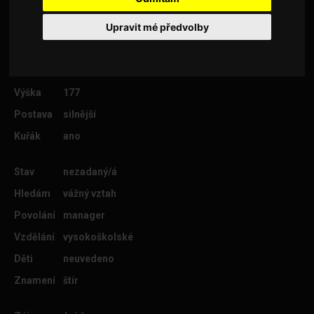
Upravit mé předvolby
Věk
45
Lokalita
Brno-město
Výška
177
Postava
silnější
Kuřák
ano
Stav
nezadaný/á
Hledám
vážný vztah
Povolání
manager
Vzdělání
vysokoškolské
Děti
neuvedeno
Znamení
štír