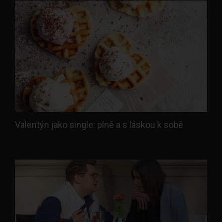
Valentýn jako single: plně a s láskou k sobě