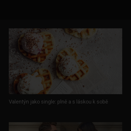
Valentýn jako single: plně a s láskou k sobě