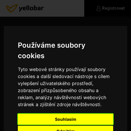
Registrovat
Používáme soubory
cookies
Tyto webové stránky používají soubory
cookies a další sledovací nástroje s cílem
vylepšení uživatelského prostředí,
zobrazení přizpůsobeného obsahu a
reklam, analýzy návštěvnosti webových
stránek a zjištění zdroje návštěvnosti.
buchtaa420
Souhlasím
nejlepší jsou procházky cestami které neznám
člověk může zažít i nějaké dobrodružství tak