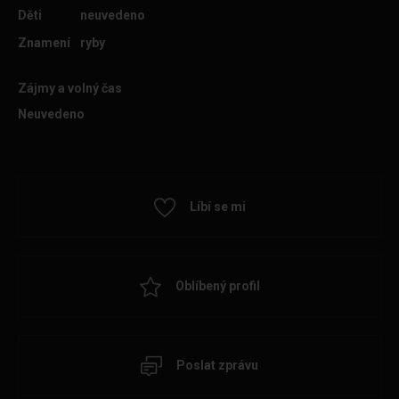
Děti
neuvedeno
Znamení
ryby
Zájmy a volný čas
Neuvedeno
Líbí se mi
Oblíbený profil
Poslat zprávu