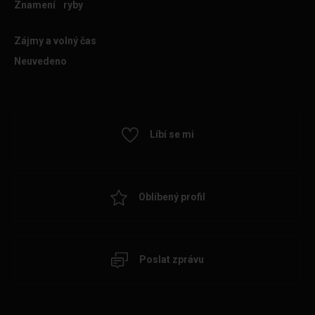
Znamení
ryby
Zájmy a volný čas
Neuvedeno
Líbí se mi
Oblíbený profil
Poslat zprávu