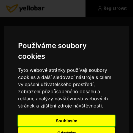
Registrovat
Používáme soubory
cookies
Tyto webové stránky používají soubory
cookies a další sledovací nástroje s cílem
vylepšení uživatelského prostředí,
zobrazení přizpůsobeného obsahu a
reklam, analýzy návštěvnosti webových
stránek a zjištění zdroje návštěvnosti.
brucoun50
Souhlasím
Jsem jaký jsem a to musíš poznat sám, pokud
budeš chtít.
Odmítám