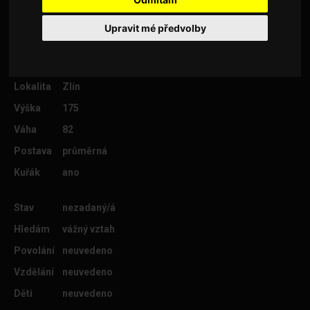
Upravit mé předvolby
Věk
59
Lokalita
Zlín
Výška
175
Váha
82
Postava
průměrná
Kuřák
ano
Stav
nezadaný/á
Hledám
vážný vztah
Povolání
neuvedeno
Vzdělání
neuvedeno
Děti
neuvedeno