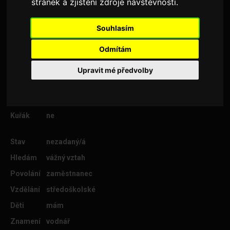
stránek a zjištění zdroje návštěvnosti.
Souhlasím
Věk
53
Odmítám
Lokalita
Cheb
Výška
182
Upravit mé předvolby
Váha
82
Postava
štíhlá
Kuřák
ne
Stav
nezadaný/á
Hledám
vážný vztah
Povolání
zaměstnanec
Vzdělání
středoškolské
Děti
mám
Znamení
vodnář