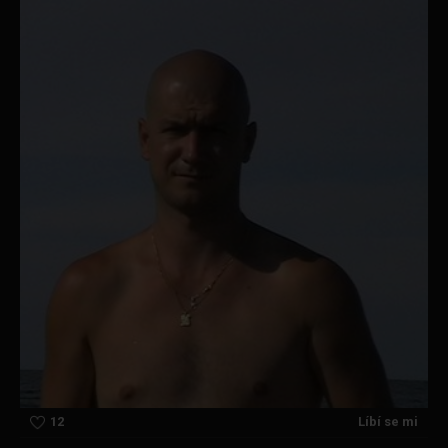
12
Líbí se mi