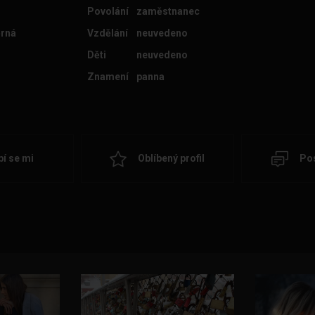
Povolání
zaměstnanec
rná
Vzdělání
neuvedeno
Děti
neuvedeno
Znamení
panna
bí se mi
Oblíbený profil
Pos