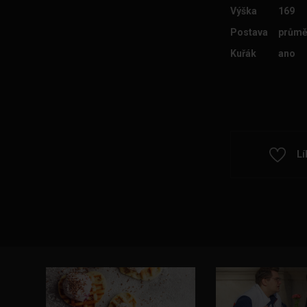
Výška
169
Postava
průmě
Kuřák
ano
Lí