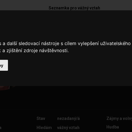
Seznamka pro vážný vztah
brabcova_jarmila
a další sledovací nástroje s cílem vylepšení uživatelskéh
Mám rada cestování,společnost.
a zjištění zdroje návštěvnosti.
by
Stav
nezadaný/á
Zájmy a voln
Hudba
a
Hledám
vážný vztah