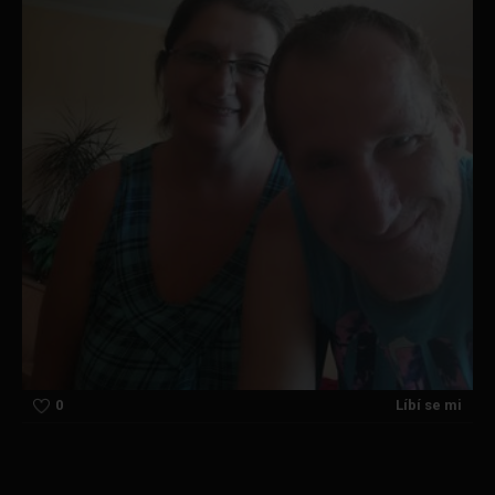
0
Líbí se mi