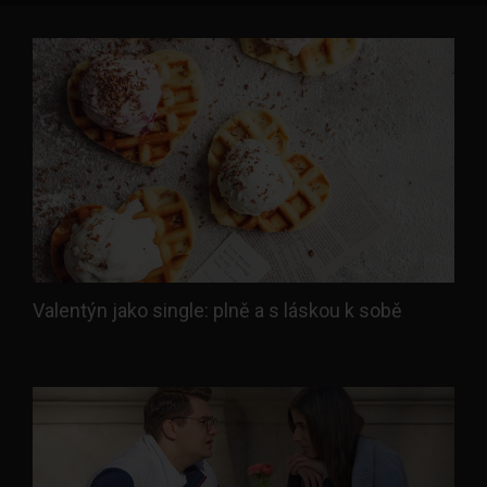
Valentýn jako single: plně a s láskou k sobě