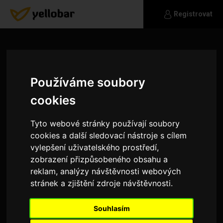
Registrovat
Používáme soubory
cookies
Tyto webové stránky používají soubory
cookies a další sledovací nástroje s cílem
vylepšení uživatelského prostředí,
zobrazení přizpůsobeného obsahu a
reklam, analýzy návštěvnosti webových
stránek a zjištění zdroje návštěvnosti.
boundi
Chcete o mně něco vědět? To si můžeme snad
Souhlasím
napsat ne? :)