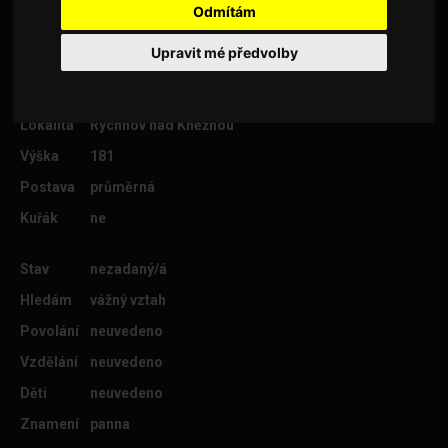
Odmítám
Upravit mé předvolby
Věk
40
Lokalita
Rychnov nad Kněžnou
Výška
181
Postava
průměrná
Kuřák
ne
Stav
nezadaný/á
Hledám
vážný vztah
Povolání
neuvedeno
Vzdělání
neuvedeno
Děti
neuvedeno
Znamení
panna