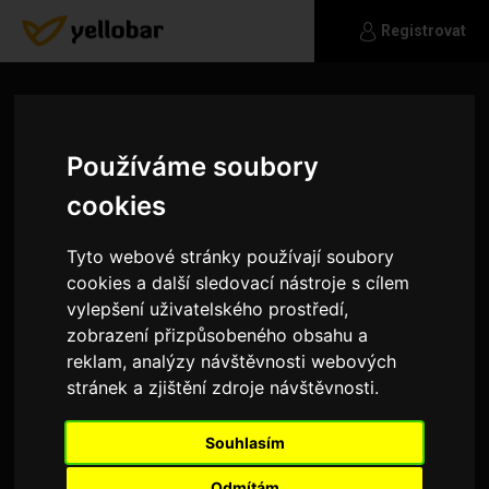
Registrovat
Používáme soubory
cookies
Tyto webové stránky používají soubory
cookies a další sledovací nástroje s cílem
vylepšení uživatelského prostředí,
zobrazení přizpůsobeného obsahu a
reklam, analýzy návštěvnosti webových
stránek a zjištění zdroje návštěvnosti.
bonwell
Souhlasím
Jsem vdovec hledající hodnou ženu spíše štíhlou,
bydlím v podnájmu sám s třemi děvčaty 3,4 a 9
Odmítám