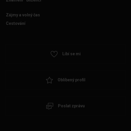
Znamení
blíženci
Zájmy a volný čas
Cestování
Líbí se mi
Oblíbený profil
Poslat zprávu