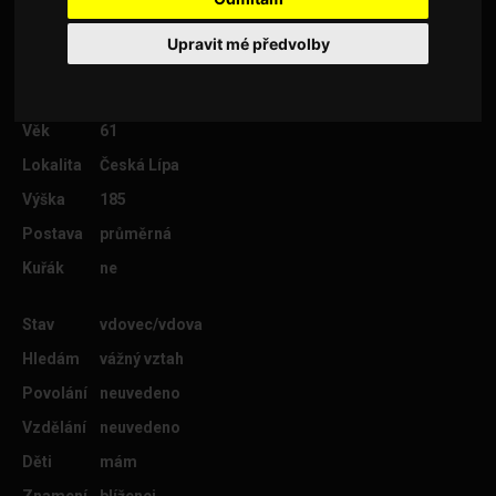
let které mám zatím v péči.
Upravit mé předvolby
Věk
61
Lokalita
Česká Lípa
Výška
185
Postava
průměrná
Kuřák
ne
Stav
vdovec/vdova
Hledám
vážný vztah
Povolání
neuvedeno
Vzdělání
neuvedeno
Děti
mám