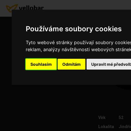
Používáme soubory cookies
Tyto webové stránky používají soubory cookies 
reklam, analýzy návštěvnosti webových stránek 
Souhlasím
Odmítám
Upravit mé předvol
Věk
52
Lokalita
Jindř