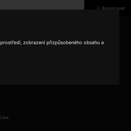
Registrovat
o prostředí, zobrazení přizpůsobeného obsahu a
přírodu,
ý čas