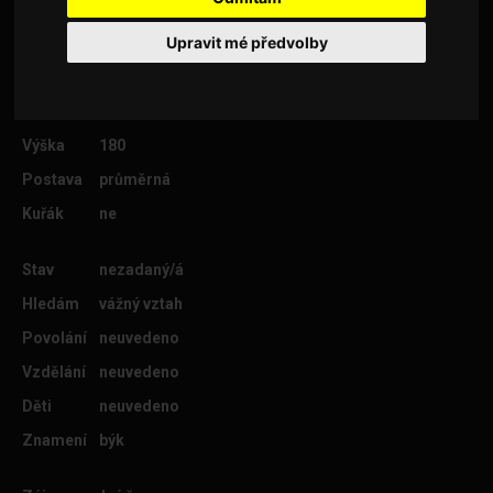
Upravit mé předvolby
Věk
43
Lokalita
Most
Výška
180
Postava
průměrná
Kuřák
ne
Stav
nezadaný/á
Hledám
vážný vztah
Povolání
neuvedeno
Vzdělání
neuvedeno
Děti
neuvedeno
Znamení
býk