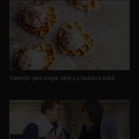
Valentýn jako single: plně a s láskou k sobě