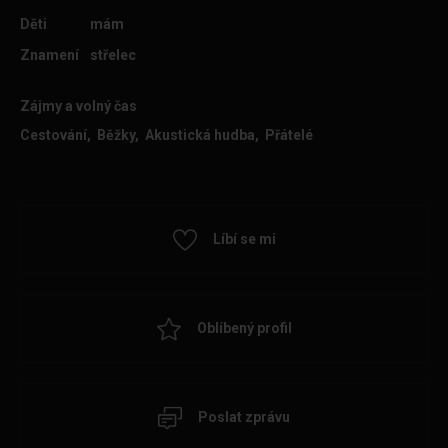
Děti
mám
Znamení
střelec
Zájmy a volný čas
Cestování, Běžky, Akustická hudba, Přátelé
Líbí se mi
Oblíbený profil
Poslat zprávu