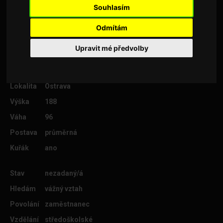
sport.Jinak vcelku se všeobecným
Souhlasím
přehledem.Mám 188 cm a kolem sta kilo.
Odmítám
Upravit mé předvolby
Věk
58
Lokalita
Ostrava
Výška
188
Váha
96
Postava
průměrná
Kuřák
ano
Stav
nezadaný/á
Hledám
vážný vztah
Povolání
zaměstnanec
Vzdělání
středoškolské