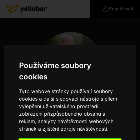
Registrovat
Používáme soubory
cookies
Tyto webové stránky používají soubory
cookies a další sledovací nástroje s cílem
vylepšení uživatelského prostředí,
zobrazení přizpůsobeného obsahu a
bartolomeo
reklam, analýzy návštěvnosti webových
stránek a zjištění zdroje návštěvnosti.
Hledám ženu chápajici a věrnou.Jsem už dlouho
sám a samota tíží.Rád cestuju a zajímam se o