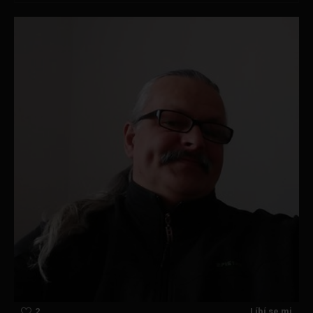
2
Líbí se mi