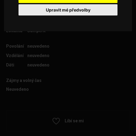
Upravit mé předvolby
Věk
30
Lokalita
Šumperk
Povolání
neuvedeno
Vzdělání
neuvedeno
Děti
neuvedeno
Zájmy a volný čas
Neuvedeno
Líbí se mi