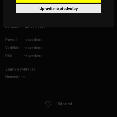
Upravit mé předvolby
Věk
35
Lokalita
Karlovy Vary
Povolání
neuvedeno
Vzdělání
neuvedeno
Děti
neuvedeno
Zájmy a volný čas
Neuvedeno
Líbí se mi