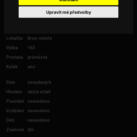
Upravit mé předvolby
Věk
30
Lokalita
Brno-město
Výška
163
Postava
průměrná
Kuřák
ano
Stav
nezadaný/á
Hledám
vážný vztah
Povolání
neuvedeno
Vzdělání
neuvedeno
Děti
neuvedeno
Znamení
štír