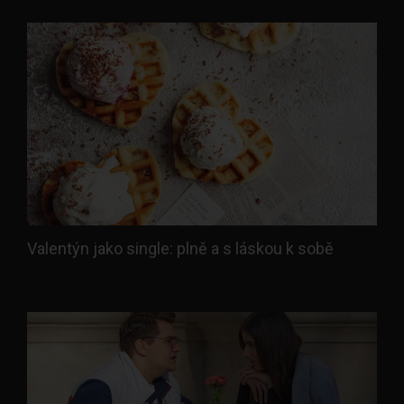
Valentýn jako single: plně a s láskou k sobě