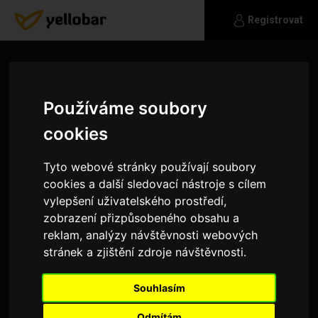
Registrovat
Používáme soubory
cookies
Tyto webové stránky používají soubory
cookies a další sledovací nástroje s cílem
vylepšení uživatelského prostředí,
zobrazení přizpůsobeného obsahu a
reklam, analýzy návštěvnosti webových
stránek a zjištění zdroje návštěvnosti.
barboraks
Souhlasím
umělec tělem i duší. miluji dobré jídlo a kvalitní
pivo.
Odmítám