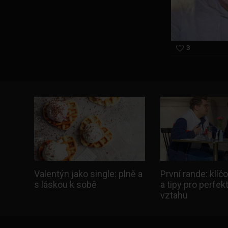
3
Valentýn jako single: plně a
První rande: klíč
s láskou k sobě
a tipy pro perfek
vztahu