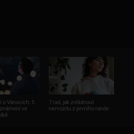
 o Vánocích: 5
7 rad, jak zvládnout
eznámení ve
nervozitu z prvního rande
době