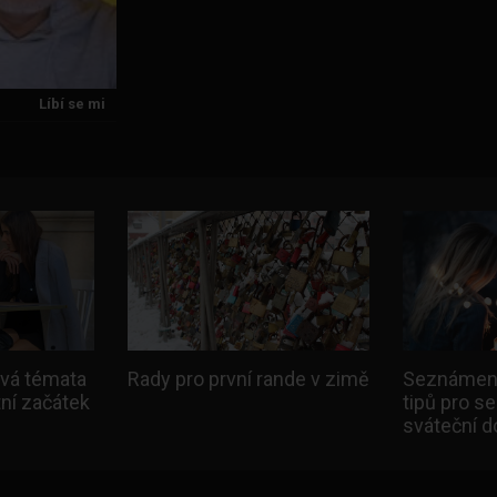
Líbí se mi
ová témata
Rady pro první rande v zimě
Seznámení
tní začátek
tipů pro s
sváteční 