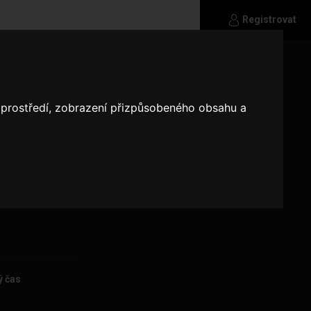
Registrovat
 přetvářky,
o prostředí, zobrazení přizpůsobeného obsahu a
e jen o ...ale
ý čas