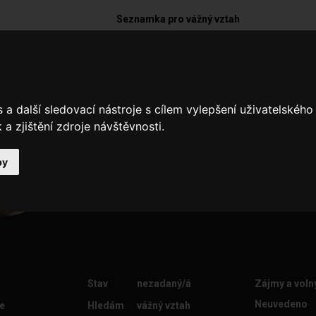
Seznamka pro vážný vztah
bandur
Jsem pohodový muž co nesnáší lež
a další sledovací nástroje s cílem vylepšení uživatelskéh
hledám ženu od 18 do 45, které nejd
a zjištění zdroje návštěvnosti.
upřímnou lásku
by
Stav
nezadaný/á
Zájmy a voln
Neuvedeno
e
Hledám
vážný vztah