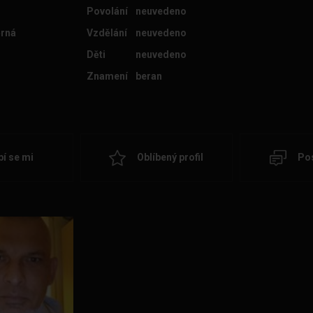
Povolání
neuvedeno
rná
Vzdělání
neuvedeno
Děti
neuvedeno
Znamení
beran
bí se mi
Oblíbený profil
Pos