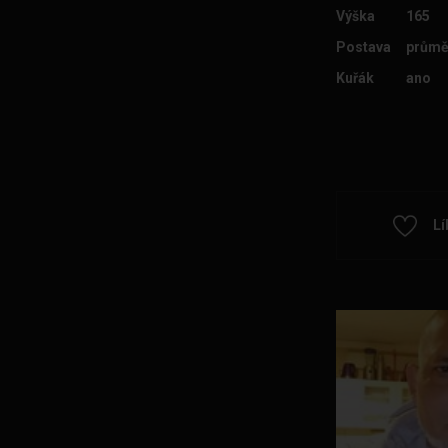
Výška
165
Postava
průmě
Kuřák
ano
Lí