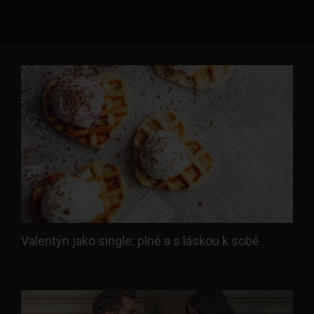
Valentýn jako single: plně a s láskou k sobě