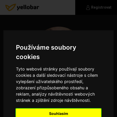
Registrovat
Používáme soubory
cookies
Tyto webové stránky používají soubory
cookies a další sledovací nástroje s cílem
vylepšení uživatelského prostředí,
zobrazení přizpůsobeného obsahu a
reklam, analýzy návštěvnosti webových
baculatablondyna
stránek a zjištění zdroje návštěvnosti.
Jaká jsem ,to musí každý, poznat sám!!...Mám
Souhlasím
ráda vodu...přírodu..hudbu..jsem