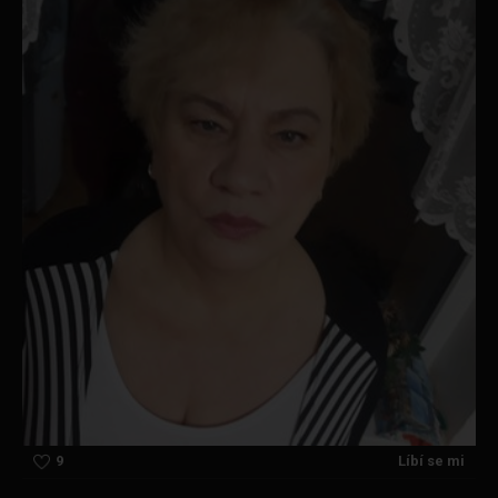
9
Líbí se mi