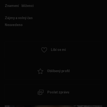
Znamení
blíženci
Zájmy a volný čas
Neuvedeno
Líbí se mi
Oblíbený profil
Poslat zprávu