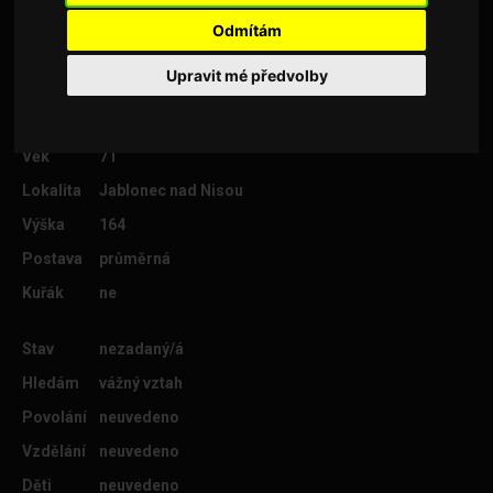
přizpusobivá..co hledám?...to co mi
Odmítám
scházi...!!...skus hádat co to je???
Upravit mé předvolby
Věk
71
Lokalita
Jablonec nad Nisou
Výška
164
Postava
průměrná
Kuřák
ne
Stav
nezadaný/á
Hledám
vážný vztah
Povolání
neuvedeno
Vzdělání
neuvedeno
Děti
neuvedeno