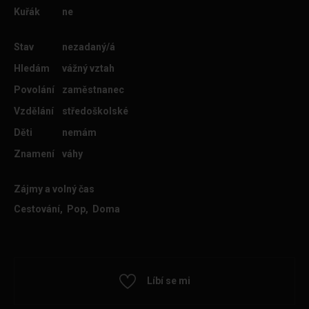
Kuřák
ne
Stav
nezadaný/á
Hledám
vážný vztah
Povolání
zaměstnanec
Vzdělání
středoškolské
Děti
nemám
Znamení
váhy
Zájmy a volný čas
Cestování, Pop, Doma
Líbí se mi