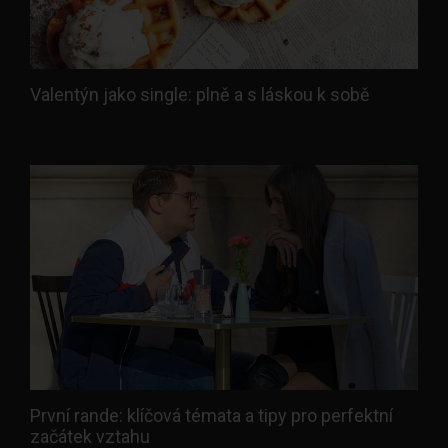
Valentýn jako single: plně a s láskou k sobě
První rande: klíčová témata a tipy pro perfektní
začátek vztahu