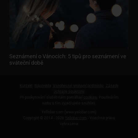
Seznámení o Vánocích: 5 tipů pro seznámení ve
sváteční době
Kontakt
Nápověda
Všeobecné smluvní podmínky
Zásady
ochrany soukromí
Při poskytování služeb nám pomáhají
cookies
. Používáním
webu s tím vyjadřujete souhlas.
Yellobar.com (www.yelobar.com)
Copyright © 2014 - 2026
Yellobar.com
- Všechna práva
vyhrazena