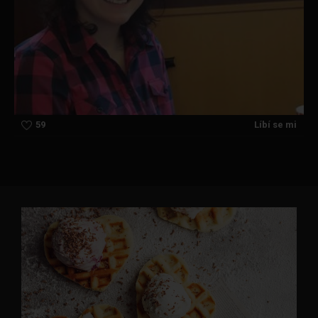
59
Líbí se mi