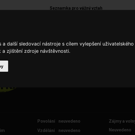
Seznamka pro vážný vztah
autoslat
a další sledovací nástroje s cílem vylepšení uživatelskéh
zájem hudba, rybaření, kolo
a zjištění zdroje návštěvnosti.
by
Povolání
neuvedeno
Zájmy a voln
Neuvedeno
im
Vzdělání
neuvedeno