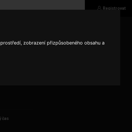
Registrovat
o prostředí, zobrazení přizpůsobeného obsahu a
ý čas