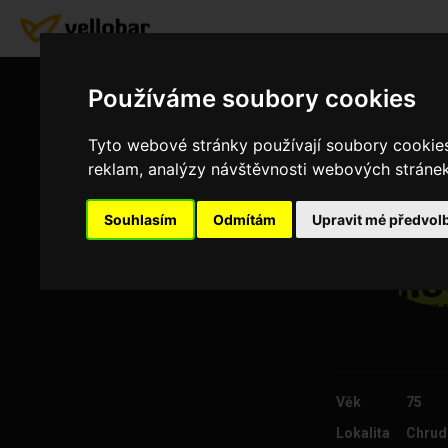
Používáme soubory cookies
Tyto webové stránky používají soubory cookies 
reklam, analýzy návštěvnosti webových stránek 
Souhlasím
Odmítám
Upravit mé předvol
Věk
75
Lokalita
Chrud