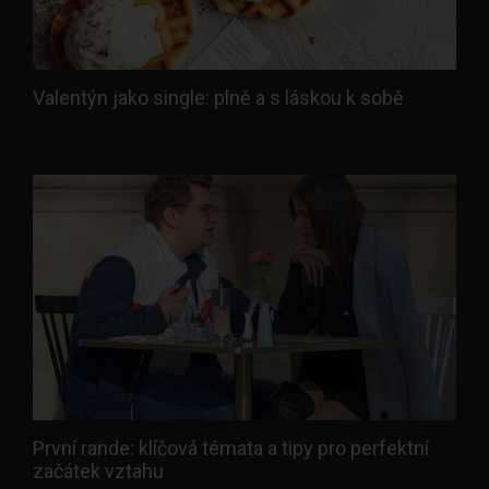
Valentýn jako single: plně a s láskou k sobě
První rande: klíčová témata a tipy pro perfektní
začátek vztahu