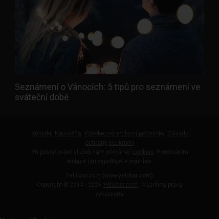
Seznámení o Vánocích: 5 tipů pro seznámení ve
sváteční době
Kontakt
Nápověda
Všeobecné smluvní podmínky
Zásady
ochrany soukromí
Při poskytování služeb nám pomáhají
cookies
. Používáním
webu s tím vyjadřujete souhlas.
Yellobar.com (www.yelobar.com)
Copyright © 2014 - 2026
Yellobar.com
- Všechna práva
vyhrazena