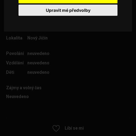
Upravit mé předvolby
Věk
72
Lokalita
Nový Jičín
Povolání
neuvedeno
Vzdělání
neuvedeno
Děti
neuvedeno
Zájmy a volný čas
Neuvedeno
Líbí se mi