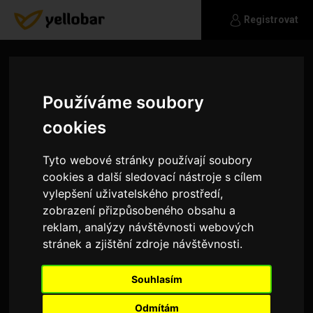
Registrovat
Používáme soubory
cookies
Tyto webové stránky používají soubory
cookies a další sledovací nástroje s cílem
vylepšení uživatelského prostředí,
zobrazení přizpůsobeného obsahu a
reklam, analýzy návštěvnosti webových
stránek a zjištění zdroje návštěvnosti.
augustin
Souhlasím
jsem sub a hledám věkově staršího pána jako
jeho otrok
Odmítám