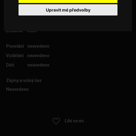
Upravit mé předvolby
Věk
30
Lokalita
Jičín
Povolání
neuvedeno
Vzdělání
neuvedeno
Děti
neuvedeno
Zájmy a volný čas
Neuvedeno
Líbí se mi