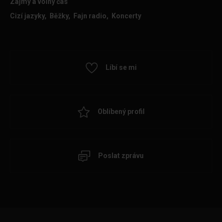
Zájmy a volný čas
Cizí jazyky, Běžky, Fajn radio, Koncerty
Líbí se mi
Oblíbený profil
Poslat zprávu