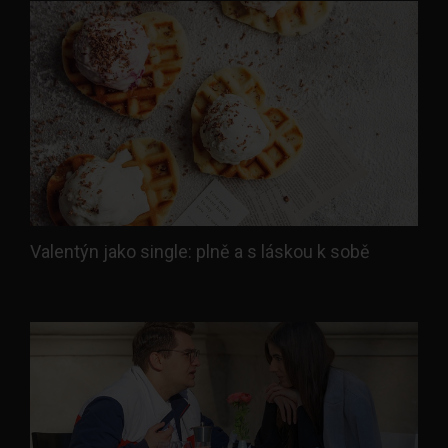
Valentýn jako single: plně a s láskou k sobě