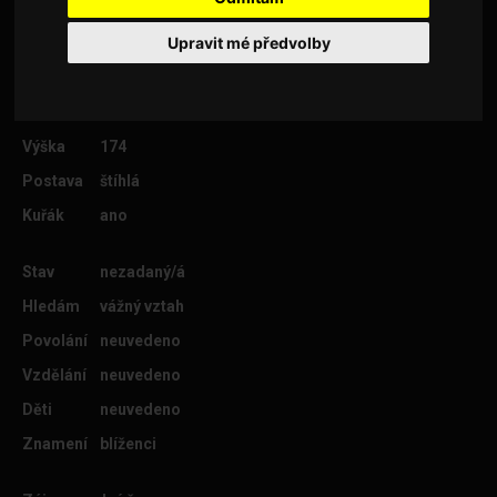
Upravit mé předvolby
Věk
33
Lokalita
Praha 6
Výška
174
Postava
štíhlá
Kuřák
ano
Stav
nezadaný/á
Hledám
vážný vztah
Povolání
neuvedeno
Vzdělání
neuvedeno
Děti
neuvedeno
Znamení
blíženci