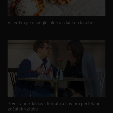
Valentýn jako single: plně a s láskou k sobě
První rande: klíčová témata a tipy pro perfektní
začátek vztahu