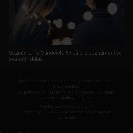
Seznámení o Vánocích: 5 tipů pro seznámení ve
sváteční době
Kontakt
Nápověda
Všeobecné smluvní podmínky
Zásady
ochrany soukromí
Při poskytování služeb nám pomáhají
cookies
. Používáním
webu s tím vyjadřujete souhlas.
Yellobar.com (www.yelobar.com)
Copyright © 2014 - 2026
Yellobar.com
- Všechna práva
vyhrazena