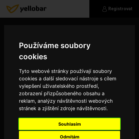
Registrovat
Používáme soubory
cookies
Tyto webové stránky používají soubory
cookies a další sledovací nástroje s cílem
vylepšení uživatelského prostředí,
zobrazení přizpůsobeného obsahu a
reklam, analýzy návštěvnosti webových
stránek a zjištění zdroje návštěvnosti.
anuska
Souhlasím
Normální holka, která má ráda legraci a nesnáší,
když musí sedět doma na zadku.
Odmítám