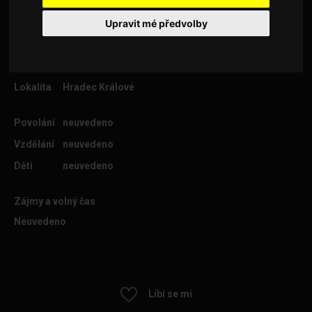
Upravit mé předvolby
Věk
29
Lokalita
Hradec Králové
Povolání
neuvedeno
Vzdělání
neuvedeno
Děti
neuvedeno
Zájmy a volný čas
Neuvedeno
Líbí se mi