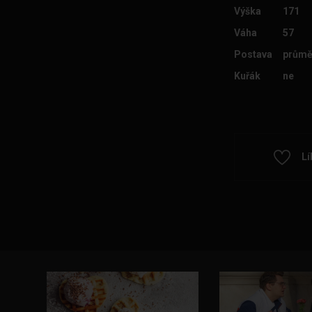
Výška
171
Váha
57
Postava
průmě
Kuřák
ne
Lí