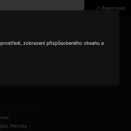
Registrovat
o prostředí, zobrazení přizpůsobeného obsahu a
x přijet za
ejím autě ale
a saunu
ý čas
jbal, Klasická