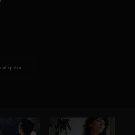
a
lat zprávu