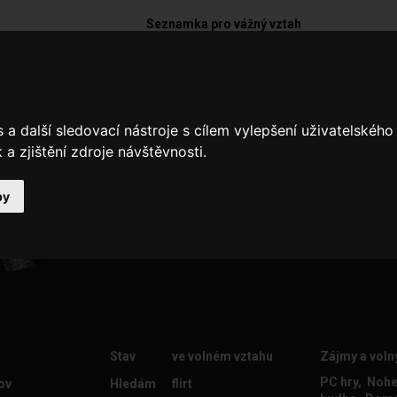
Seznamka pro vážný vztah
antonio123
a další sledovací nástroje s cílem vylepšení uživatelskéh
hledám holku která je ochtna za se
a zjištění zdroje návštěvnosti.
mnou pujdu sní do přírody nebo v j
bylo by dobrý kdyby třeba zaplatil
by
Stav
ve volném vztahu
Zájmy a voln
PC hry, Nohe
ov
Hledám
flirt