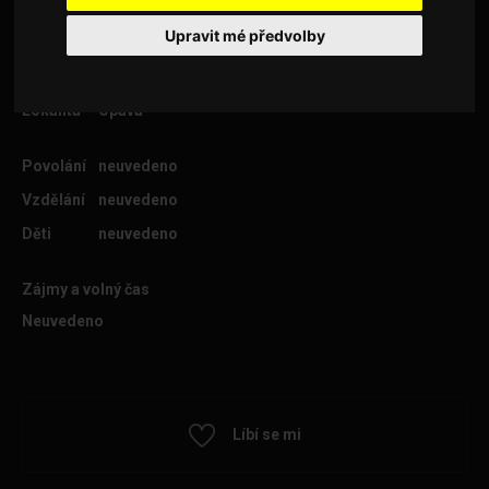
Upravit mé předvolby
Věk
69
Lokalita
Opava
Povolání
neuvedeno
Vzdělání
neuvedeno
Děti
neuvedeno
Zájmy a volný čas
Neuvedeno
Líbí se mi