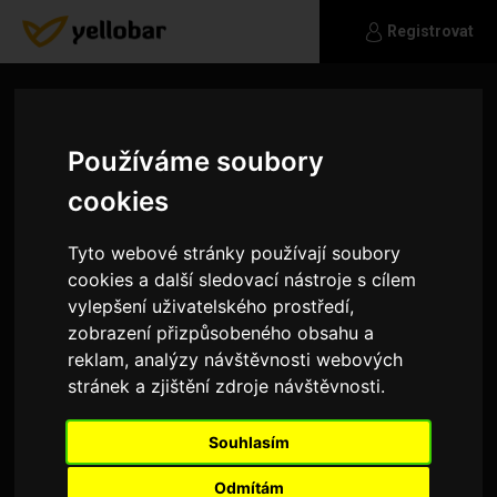
Registrovat
Používáme soubory
cookies
Tyto webové stránky používají soubory
cookies a další sledovací nástroje s cílem
vylepšení uživatelského prostředí,
zobrazení přizpůsobeného obsahu a
reklam, analýzy návštěvnosti webových
stránek a zjištění zdroje návštěvnosti.
annapeterkovaseznamcz
Souhlasím
Pro volné chvíle výlety na kole, autem po okolí.
Odmítám