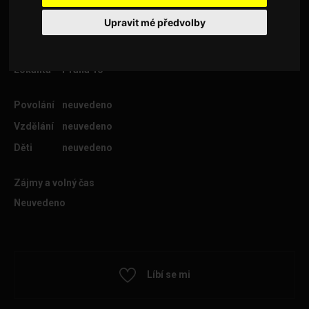
Upravit mé předvolby
Věk
38
Lokalita
Praha 10
Povolání
neuvedeno
Vzdělání
neuvedeno
Děti
neuvedeno
Zájmy a volný čas
Neuvedeno
Líbí se mi