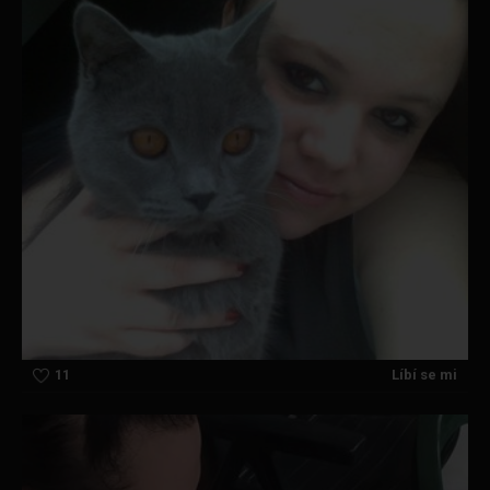
11
Líbí se mi