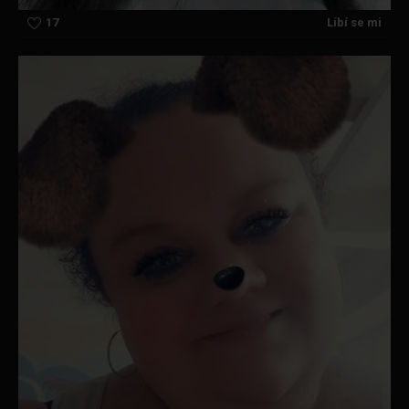
17
Líbí se mi