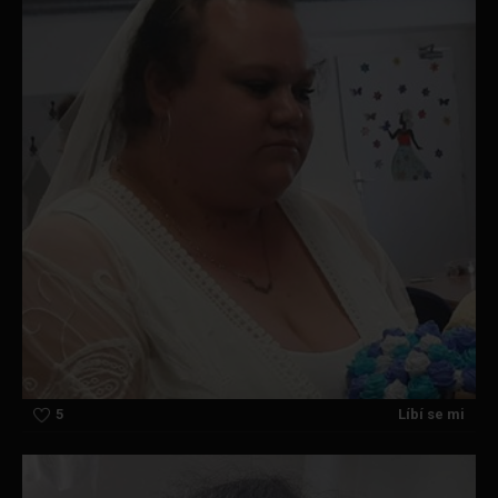
5
Líbí se mi