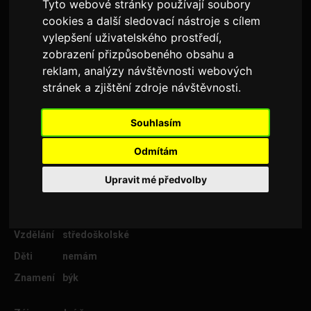
Tyto webové stránky používají soubory
cookies a další sledovací nástroje s cílem
vylepšení uživatelského prostředí,
Věk
32
zobrazení přizpůsobeného obsahu a
reklam, analýzy návštěvnosti webových
Lokalita
Brno-město
stránek a zjištění zdroje návštěvnosti.
Výška
165
Postava
silnější
Souhlasím
Kuřák
ne
Odmítám
Stav
nezadaný/á
Upravit mé předvolby
Hledám
flirt
Povolání
zaměstnanec
Vzdělání
středoškolské
Děti
nemám
Znamení
býk