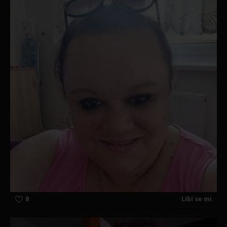
8
Líbí se mi