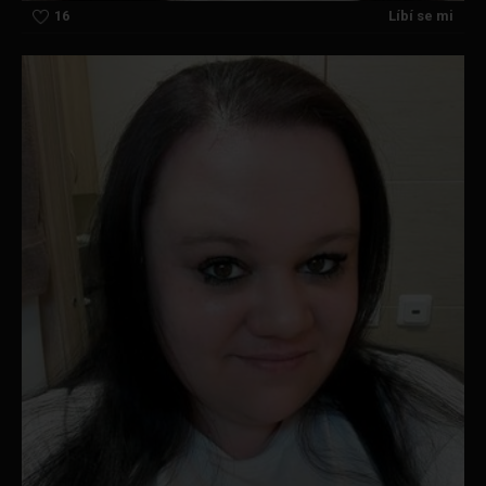
16
Líbí se mi