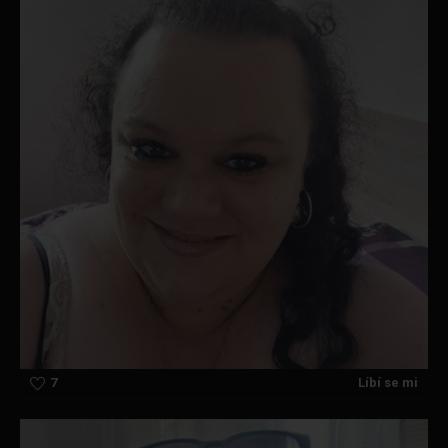
7
Líbí se mi