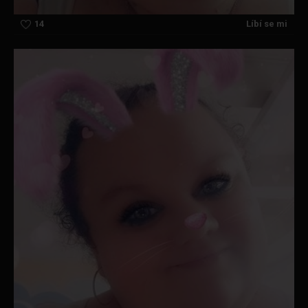
14
Líbí se mi