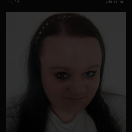
14
Líbí se mi