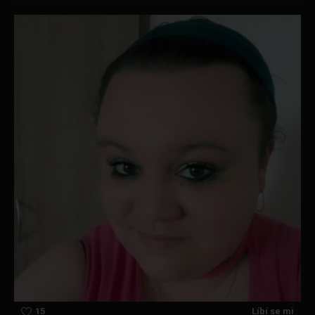
15
Líbí se mi