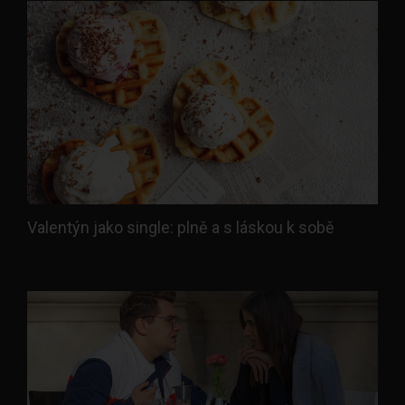
Valentýn jako single: plně a s láskou k sobě