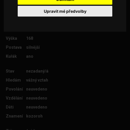
Upravit mé předvolby
Věk
53
Lokalita
Brno-město
Výška
168
Postava
silnější
Kuřák
ano
Stav
nezadaný/á
Hledám
vážný vztah
Povolání
neuvedeno
Vzdělání
neuvedeno
Děti
neuvedeno
Znamení
kozoroh