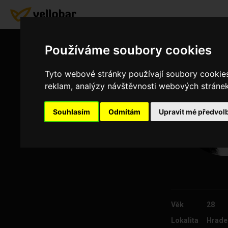
Používáme soubory cookies
Tyto webové stránky používají soubory cookies 
reklam, analýzy návštěvnosti webových stránek 
Souhlasím
Odmítám
Upravit mé předvol
Věk
28
Lokalita
Hrade