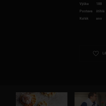
Výška
188
Postava
štíhlá
Kuřák
ano
Lí