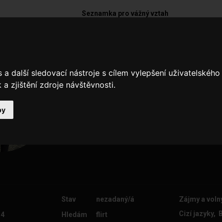
Seznamka pro vážný vztah
andrey
a další sledovací nástroje s cílem vylepšení uživatelskéh
Ahoj, jmenuji se Andrej, jsem cizin
a zjištění zdroje návštěvnosti.
češtinu,mám rád dobré český a ta
Češi,hledám nějakou holku která
studovat češtínu :D a něco jiného
by
udělám chyby
Stav
nezadaný/á
Zájmy a voln
Cizí jazyky, 
 4
Hledám
flirt