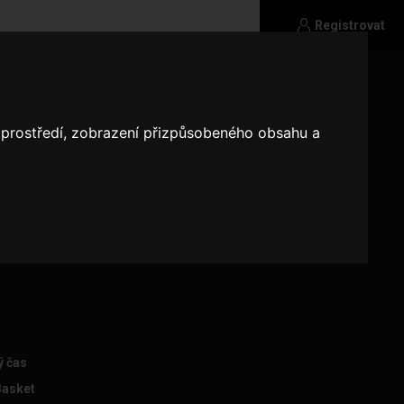
Registrovat
o prostředí, zobrazení přizpůsobeného obsahu a
ec,studuji
ký
 pomůže mě
) promiň pokud
ý čas
Basket