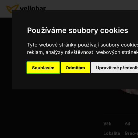
Používáme soubory cookies
Tyto webové stránky používají soubory cookies 
reklam, analýzy návštěvnosti webových stránek 
Souhlasím
Odmítám
Upravit mé předvol
Věk
64
Lokalita
Brno-