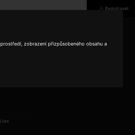
Registrovat
o prostředí, zobrazení přizpůsobeného obsahu a
m psa a mám
ý čas