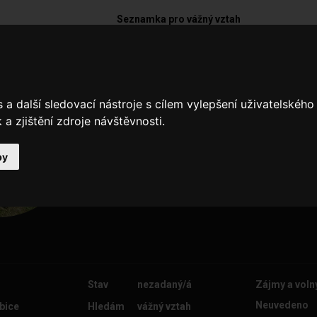
Seznamka pro vážný vztah
alesp84
a další sledovací nástroje s cílem vylepšení uživatelskéh
...
a zjištění zdroje návštěvnosti.
by
Stav
nezadaný/á
Zájmy a voln
Neuvedeno
bice
Hledám
vážný vztah