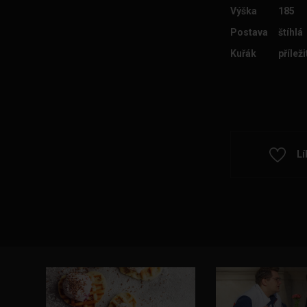
Výška
185
Postava
štíhlá
Kuřák
přílež
Lí