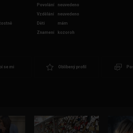
Povolání
neuvedeno
Vzdělání
neuvedeno
itostně
Děti
mám
Znamení
kozoroh
bí se mi
Oblíbený profil
Pos