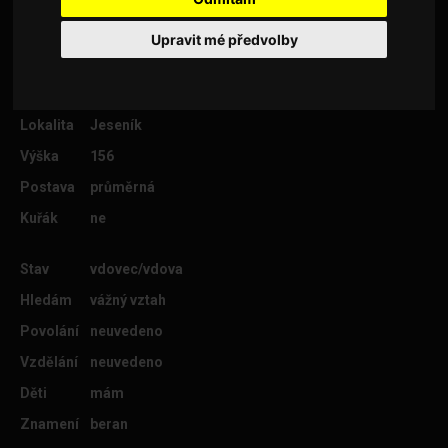
Upravit mé předvolby
Věk
47
Lokalita
Jeseník
Výška
156
Postava
průměrná
Kuřák
ne
Stav
vdovec/vdova
Hledám
vážný vztah
Povolání
neuvedeno
Vzdělání
neuvedeno
Děti
mám
Znamení
beran