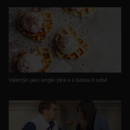
Valentýn jako single: plně a s láskou k sobě