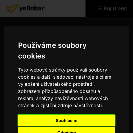
Registrovat
Používáme soubory
cookies
Tyto webové stránky používají soubory
cookies a další sledovací nástroje s cílem
vylepšení uživatelského prostředí,
zobrazení přizpůsobeného obsahu a
reklam, analýzy návštěvnosti webových
stránek a zjištění zdroje návštěvnosti.
alena_12345
Souhlasím
Mám ráda stolní tenis.Výlety.Hledám muže který
ví co chce.
Odmítám