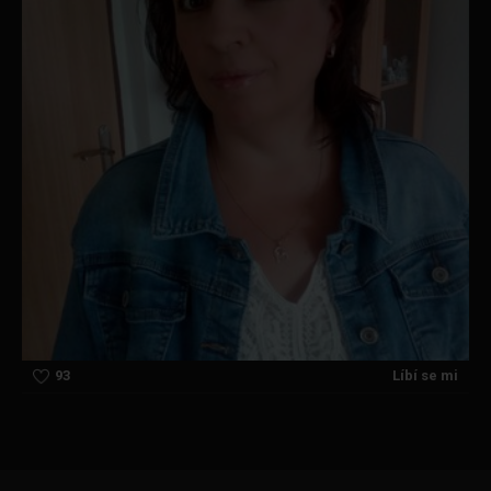
93
Líbí se mi