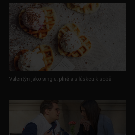
Valentýn jako single: plně a s láskou k sobě