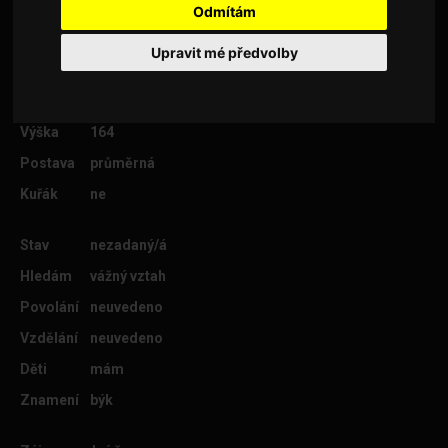
Odmítám
Upravit mé předvolby
Věk
53
Lokalita
Náchod
Výška
164
Postava
průměrná
Kuřák
ne
Stav
nezadaný/á
Hledám
vážný vztah
Povolání
neuvedeno
Vzdělání
neuvedeno
Děti
mám
Znamení
býk