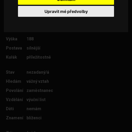
Upravit mé předvolby
Věk
26
Lokalita
Uherské Hradiště
Výška
188
Postava
silnější
Kuřák
příležitostně
Stav
nezadaný/á
Hledám
vážný vztah
Povolání
zaměstnanec
Vzdělání
výuční list
Děti
nemám
Znamení
blíženci