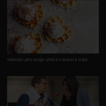
Valentýn jako single: plně a s láskou k sobě