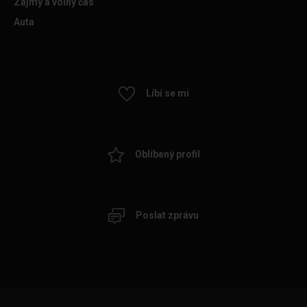
Zájmy a volný čas
Auta
Líbí se mi
Oblíbený profil
Poslat zprávu