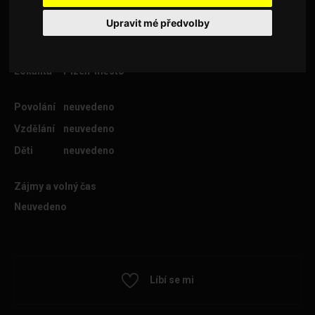
Upravit mé předvolby
Věk
41
Lokalita
Plzeň-město
Povolání
neuvedeno
Vzdělání
neuvedeno
Děti
neuvedeno
Zájmy a volný čas
Neuvedeno
Líbí se mi