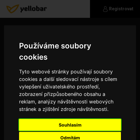
Registrovat
Používáme soubory
cookies
Tyto webové stránky používají soubory
cookies a další sledovací nástroje s cílem
vylepšení uživatelského prostředí,
zobrazení přizpůsobeného obsahu a
reklam, analýzy návštěvnosti webových
stránek a zjištění zdroje návštěvnosti.
adela_abrhamova
Souhlasím
Hledam nekoho mladšiho kdo me bude
rozmazlovat drahymi darky a hlavně svoji laskou
Odmítám