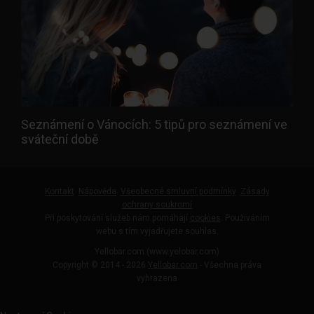
Seznámení o Vánocích: 5 tipů pro seznámení ve
sváteční době
Kontakt
Nápověda
Všeobecné smluvní podmínky
Zásady
ochrany soukromí
Při poskytování služeb nám pomáhají
cookies
. Používáním
webu s tím vyjadřujete souhlas.
Yellobar.com (www.yelobar.com)
Copyright © 2014 - 2026
Yellobar.com
- Všechna práva
vyhrazena