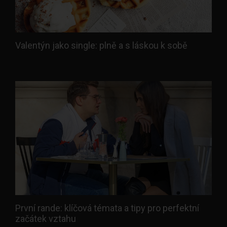
Valentýn jako single: plně a s láskou k sobě
První rande: klíčová témata a tipy pro perfektní
začátek vztahu