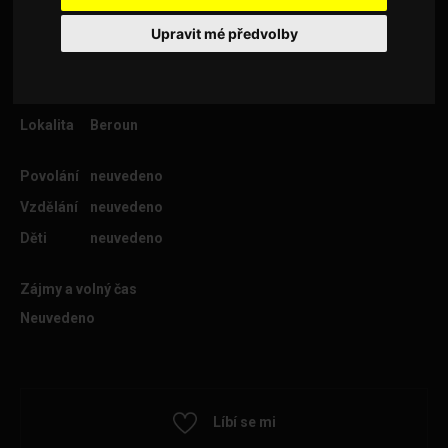
Upravit mé předvolby
Věk
24
Lokalita
Beroun
Povolání
neuvedeno
Vzdělání
neuvedeno
Děti
neuvedeno
Zájmy a volný čas
Neuvedeno
Líbí se mi